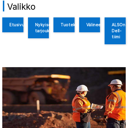
Valikko
Etusivu
Nykyiset
Tuotekuvaukset
Välineet
ALSOn
tarjoukset
Dell-
tiimi