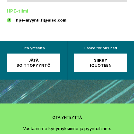
HPE-tiimi
hpe-myynti.fi@also.com
Ota yhteyttä
Laske tarjous heti
JÄTÄ
SIIRRY
SOITTOPYYNTÖ
IQUOTEEN
OTA YHTEYTTÄ
Vastaamme kysymyksiinne ja pyyntöihinne.