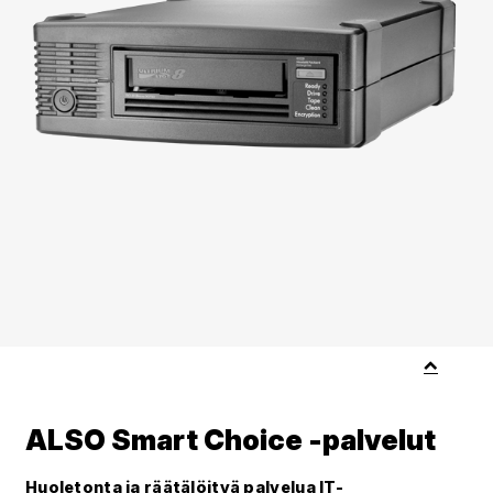
ALSO Smart Choice -palvelut
Huoletonta ja räätälöityä palvelua IT-