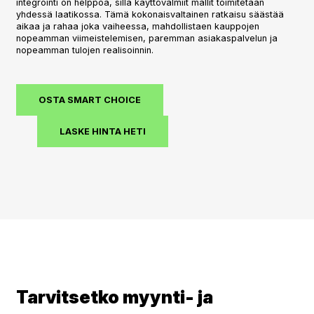
integrointi on helppoa, sillä käyttövalmiit mallit toimitetaan
yhdessä laatikossa. Tämä kokonaisvaltainen ratkaisu säästää
aikaa ja rahaa joka vaiheessa, mahdollistaen kauppojen
nopeamman viimeistelemisen, paremman asiakaspalvelun ja
nopeamman tulojen realisoinnin.
OSTA SMART CHOICE
LASKE HINTA HETI
Tarvitsetko myynti- ja