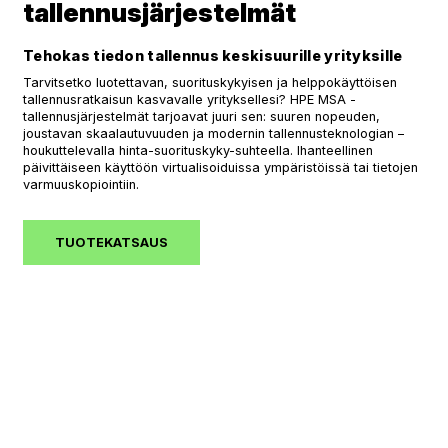
tallennusjärjestelmät
Tehokas tiedon tallennus keskisuurille yrityksille
Tarvitsetko luotettavan, suorituskykyisen ja helppokäyttöisen
tallennusratkaisun kasvavalle yrityksellesi? HPE MSA -
tallennusjärjestelmät tarjoavat juuri sen: suuren nopeuden,
joustavan skaalautuvuuden ja modernin tallennusteknologian –
houkuttelevalla hinta-suorituskyky-suhteella. Ihanteellinen
päivittäiseen käyttöön virtualisoiduissa ympäristöissä tai tietojen
varmuuskopiointiin.
TUOTEKATSAUS