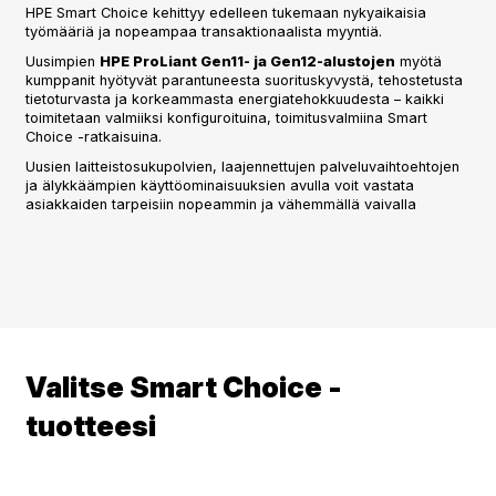
HPE Smart Choice kehittyy edelleen tukemaan nykyaikaisia
työmääriä ja nopeampaa transaktionaalista myyntiä.
Uusimpien
HPE ProLiant Gen11- ja Gen12-alustojen
myötä
kumppanit hyötyvät parantuneesta suorituskyvystä, tehostetusta
tietoturvasta ja korkeammasta energiatehokkuudesta – kaikki
toimitetaan valmiiksi konfiguroituina, toimitusvalmiina Smart
Choice -ratkaisuina.
Uusien laitteistosukupolvien, laajennettujen palveluvaihtoehtojen
ja älykkäämpien käyttöominaisuuksien avulla voit vastata
asiakkaiden tarpeisiin nopeammin ja vähemmällä vaivalla
Valitse Smart Choice -
tuotteesi