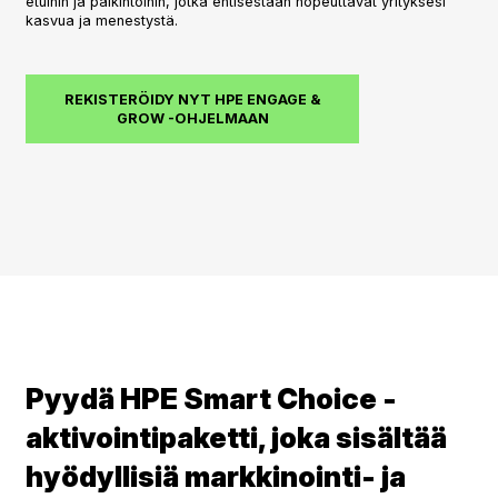
etuihin ja palkintoihin, jotka entisestään nopeuttavat yrityksesi
kasvua ja menestystä.
REKISTERÖIDY NYT HPE ENGAGE &
GROW -OHJELMAAN
Pyydä HPE Smart Choice -
aktivointipaketti, joka sisältää
hyödyllisiä markkinointi- ja