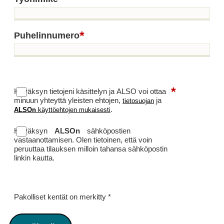
*
Puhelinnumero
*
Hyväksyn tietojeni käsittelyn ja ALSO voi ottaa
minuun yhteyttä yleisten ehtojen,
ja
tietosuojan
.
ALSOn
käyttöehtojen mukaisesti
Hyväksyn
ALSOn
sähköpostien
vastaanottamisen. Olen tietoinen, että voin
peruuttaa tilauksen milloin tahansa sähköpostin
linkin kautta.
Pakolliset kentät on merkitty
*