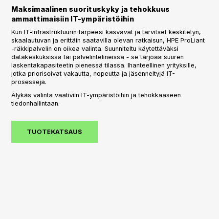
Maksimaalinen suorituskyky ja tehokkuus
ammattimaisiin IT-ympäristöihin
Kun IT-infrastruktuurin tarpeesi kasvavat ja tarvitset keskitetyn,
skaalautuvan ja erittäin saatavilla olevan ratkaisun, HPE ProLiant
-räkkipalvelin on oikea valinta. Suunniteltu käytettäväksi
datakeskuksissa tai palvelintelineissä - se tarjoaa suuren
laskentakapasiteetin pienessä tilassa. Ihanteellinen yrityksille,
jotka priorisoivat vakautta, nopeutta ja jäsenneltyjä IT-
prosesseja.
Älykäs valinta vaativiin IT-ympäristöihin ja tehokkaaseen
tiedonhallintaan.
TUOTEKATSAUS