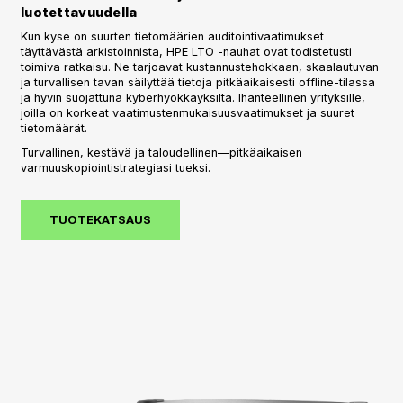
luotettavuudella
Kun kyse on suurten tietomäärien auditointivaatimukset
täyttävästä arkistoinnista, HPE LTO -nauhat ovat todistetusti
toimiva ratkaisu. Ne tarjoavat kustannustehokkaan, skaalautuvan
ja turvallisen tavan säilyttää tietoja pitkäaikaisesti offline-tilassa
ja hyvin suojattuna kyberhyökkäyksiltä. Ihanteellinen yrityksille,
joilla on korkeat vaatimustenmukaisuusvaatimukset ja suuret
tietomäärät.
Turvallinen, kestävä ja taloudellinen—pitkäaikaisen
varmuuskopiointistrategiasi tueksi.
TUOTEKATSAUS