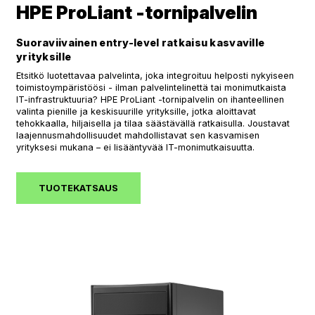
HPE ProLiant -tornipalvelin
Suoraviivainen entry-level ratkaisu kasvaville
yrityksille
Etsitkö luotettavaa palvelinta, joka integroituu helposti nykyiseen
toimistoympäristöösi - ilman palvelintelinettä tai monimutkaista
IT-infrastruktuuria? HPE ProLiant -tornipalvelin on ihanteellinen
valinta pienille ja keskisuurille yrityksille, jotka aloittavat
tehokkaalla, hiljaisella ja tilaa säästävällä ratkaisulla. Joustavat
laajennusmahdollisuudet mahdollistavat sen kasvamisen
yrityksesi mukana – ei lisääntyvää IT-monimutkaisuutta.
TUOTEKATSAUS