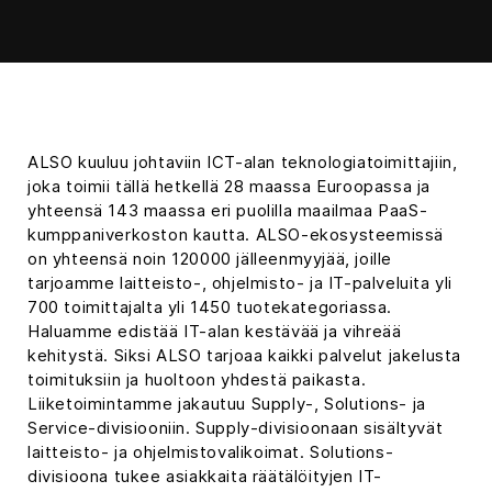
ALSO kuuluu johtaviin ICT-alan teknologiatoimittajiin,
joka toimii tällä hetkellä 28 maassa Euroopassa ja
yhteensä 143 maassa eri puolilla maailmaa PaaS-
kumppaniverkoston kautta. ALSO-ekosysteemissä
on yhteensä noin 120000 jälleenmyyjää, joille
tarjoamme laitteisto-, ohjelmisto- ja IT-palveluita yli
700 toimittajalta yli 1450 tuotekategoriassa.
Haluamme edistää IT-alan kestävää ja vihreää
kehitystä. Siksi ALSO tarjoaa kaikki palvelut jakelusta
toimituksiin ja huoltoon yhdestä paikasta.
Liiketoimintamme jakautuu Supply-, Solutions- ja
Service-divisiooniin. Supply-divisioonaan sisältyvät
laitteisto- ja ohjelmistovalikoimat. Solutions-
divisioona tukee asiakkaita räätälöityjen IT-