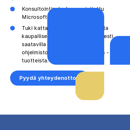
Konsultointipalvelu on rajoitettu
Microsoft Azureen
Tuki kattaa kaikki versiot kaikista
kaupallisesti julkaistavista, yleisesti
saatavilla olevista Microsoft-
ohjelmistoista ja Online Services -
tuotteista.
Pyydä yhteydenottoa