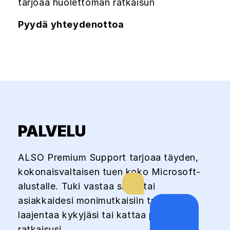
tarjoaa huolettoman ratkaisun
Pyydä yhteydenottoa
PALVELU
ALSO Premium Support tarjoaa täyden,
kokonaisvaltaisen tuen koko Microsoft-
alustalle. Tuki vastaa sinun tai
asiakkaidesi monimutkaisiin tarpeisiin,
laajentaa kykyjäsi tai kattaa paikalliset
ratkaisusi.