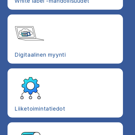
White label -mahdollisuudet
Digitaalinen myynti
Liiketoimintatiedot