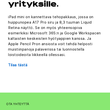
yrityksille.
iPad mini on kannettava tehopakkaus, jossa on
huippunopea A17 Pro siru ja 8,3 tuuman Liquid
Retina näyttö. Se on myös yhteensopiva
esimerkiksi Microsoft 365:n ja Google Workspacen
kaltaisten keskeisten hyötyappien kanssa. Ja
Apple Pencil Pron ansiosta voit tehdä helposti
muistiinpanoja palaverissa tai luonnostella
loistoideoita liikkeellä ollessasi.
Tilaa tästä
OTA YHTEYTTÄ