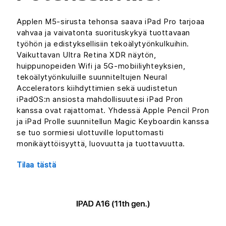
Applen M5-sirusta tehonsa saava iPad Pro tarjoaa
vahvaa ja vaivatonta suorituskykyä tuottavaan
työhön ja edistyksellisiin tekoälytyönkulkuihin.
Vaikuttavan Ultra Retina XDR näytön,
huippunopeiden Wifi ja 5G-mobiiliyhteyksien,
tekoälytyönkuluille suunniteltujen Neural
Accelerators kiihdyttimien sekä uudistetun
iPadOS:n ansiosta mahdollisuutesi iPad Pron
kanssa ovat rajattomat. Yhdessä Apple Pencil Pron
ja iPad Prolle suunnitellun Magic Keyboardin kanssa
se tuo sormiesi ulottuville loputtomasti
monikäyttöisyyttä, luovuutta ja tuottavuutta.
Tilaa tästä