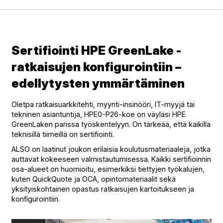
Sertifiointi HPE GreenLake -
ratkaisujen konfigurointiin –
edellytysten ymmärtäminen
Oletpa ratkaisuarkkitehti, myynti-insinööri, IT-myyjä tai
tekninen asiantuntija, HPE0-P26-koe on väyläsi HPE
GreenLaken parissa työskentelyyn. On tärkeää, että kaikilla
teknisillä tiimeillä on sertifiointi.
ALSO on laatinut joukon erilaisia koulutusmateriaaleja, jotka
auttavat kokeeseen valmistautumisessa. Kaikki sertifioinnin
osa-alueet on huomioitu, esimerkiksi tiettyjen työkalujen,
kuten QuickQuote ja OCA, opintomateriaalit sekä
yksityiskohtainen opastus ratkaisujen kartoitukseen ja
konfigurointiin.