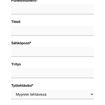
Puhelinnumero
*
Titteli
Sähköposti
*
Yritys
Työtehtäväsi
*