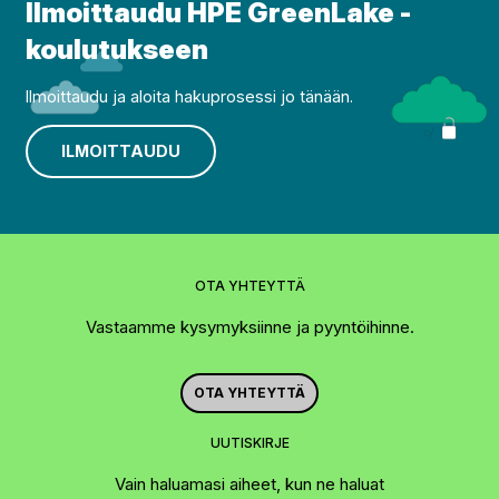
Ilmoittaudu HPE GreenLake -
koulutukseen
Ilmoittaudu ja aloita hakuprosessi jo tänään.
ILMOITTAUDU
OTA YHTEYTTÄ
Vastaamme kysymyksiinne ja pyyntöihinne.
OTA YHTEYTTÄ
UUTISKIRJE
Vain haluamasi aiheet, kun ne haluat