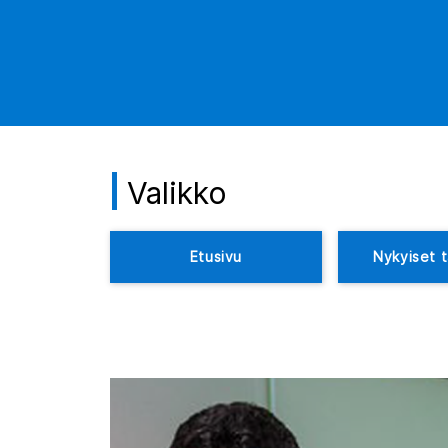
Valikko
Etusivu
Nykyiset t