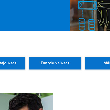
arjoukset
Tuotekuvaukset
Väl