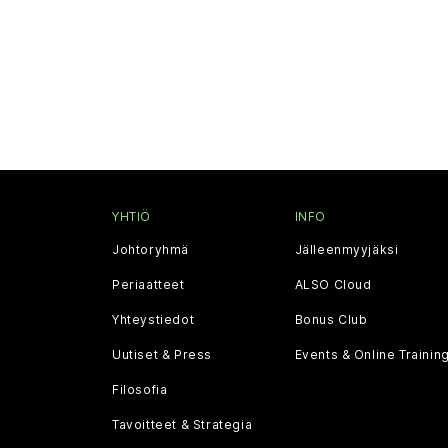
YHTIÖ
INFO
Johtoryhmä
Jälleenmyyjäksi
Periaatteet
ALSO Cloud
Yhteystiedot
Bonus Club
Uutiset & Press
Events & Online Trainin
Filosofia
Tavoitteet & Strategia