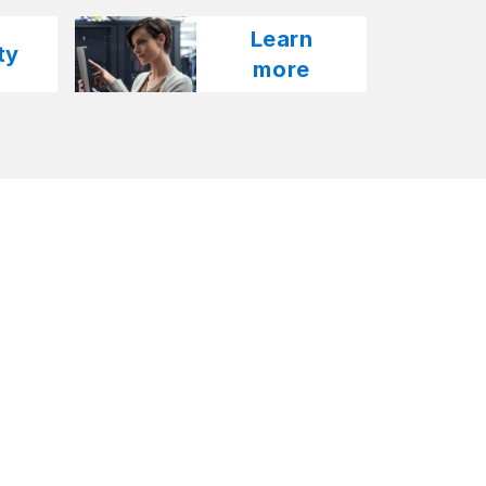
Learn
y​
more​