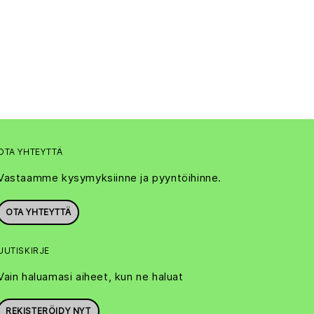
OTA YHTEYTTÄ
Vastaamme kysymyksiinne ja pyyntöihinne.
OTA YHTEYTTÄ
UUTISKIRJE
Vain haluamasi aiheet, kun ne haluat
REKISTERÖIDY NYT