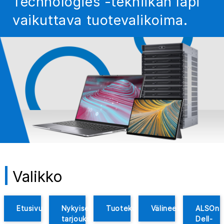
Technologies -tekniikan läpi
vaikuttava tuotevalikoima.
Valikko
Etusivu
Nykyiset
Tuotekuvaukset
Välineet
ALSOn
tarjoukset
Dell-