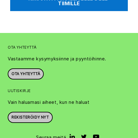
TIIMILLE
OTA YHTEYTTÄ
Vastaamme kysymyksiinne ja pyyntöihinne.
OTA YHTEYTTÄ
UUTISKIRJE
Vain haluamasi aiheet, kun ne haluat
REKISTERÖIDY NYT
Seuraa meitä