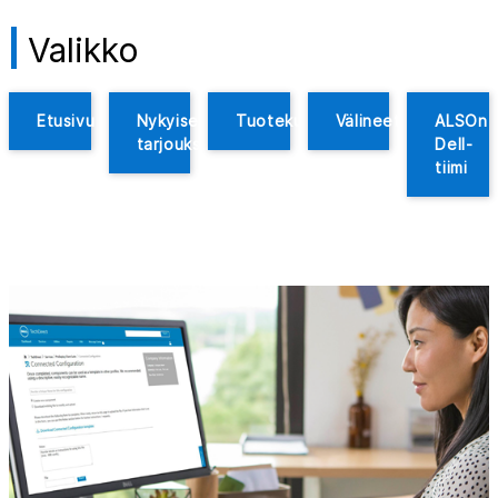
Valikko
Etusivu
Nykyiset
Tuotekuvaukset
Välineet
ALSOn
tarjoukset
Dell-
tiimi