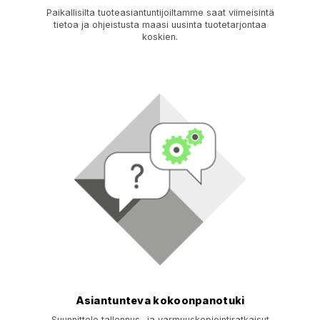
Paikallisilta tuoteasiantuntijoiltamme saat viimeisintä
tietoa ja ohjeistusta maasi uusinta tuotetarjontaa
koskien.
Asiantunteva kokoonpanotuki
Suunnittele tallennus- ja varmuuskopiointiratkaisut