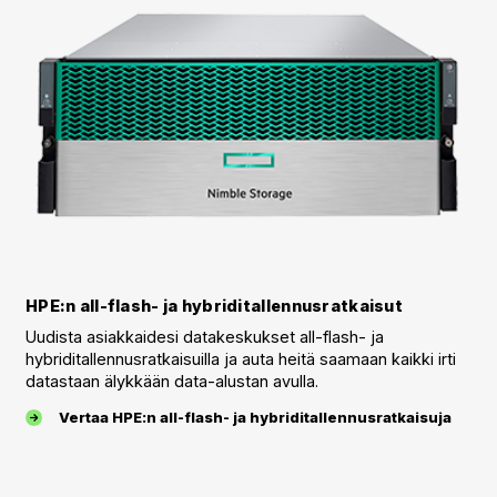
HPE:n all-flash- ja hybriditallennusratkaisut
Uudista asiakkaidesi datakeskukset all-flash- ja
hybriditallennusratkaisuilla ja auta heitä saamaan kaikki irti
datastaan älykkään data-alustan avulla.
Vertaa HPE:n all-flash- ja hybriditallennusratkaisuja