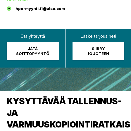
hpe-myynti.fi@also.com
Ota yhteyttä
Laske tarjous heti
JÄTÄ
SIIRRY
SOITTOPYYNTÖ
IQUOTEEN
KYSYTTÄVÄÄ TALLENNUS-
JA
VARMUUSKOPIOINTIRATKAIS