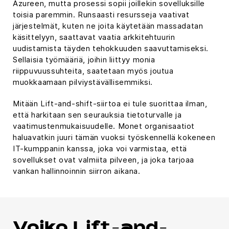
Azureen, mutta prosessi sopii joillekin sovelluksille
toisia paremmin. Runsaasti resursseja vaativat
järjestelmät, kuten ne joita käytetään massadatan
käsittelyyn, saattavat vaatia arkkitehtuurin
uudistamista täyden tehokkuuden saavuttamiseksi.
Sellaisia työmääriä, joihin liittyy monia
riippuvuussuhteita, saatetaan myös joutua
muokkaamaan pilviystävällisemmiksi.
Mitään Lift-and-shift-siirtoa ei tule suorittaa ilman,
että harkitaan sen seurauksia tietoturvalle ja
vaatimustenmukaisuudelle. Monet organisaatiot
haluavatkin juuri tämän vuoksi työskennellä kokeneen
IT-kumppanin kanssa, joka voi varmistaa, että
sovellukset ovat valmiita pilveen, ja joka tarjoaa
vankan hallinnoinnin siirron aikana.