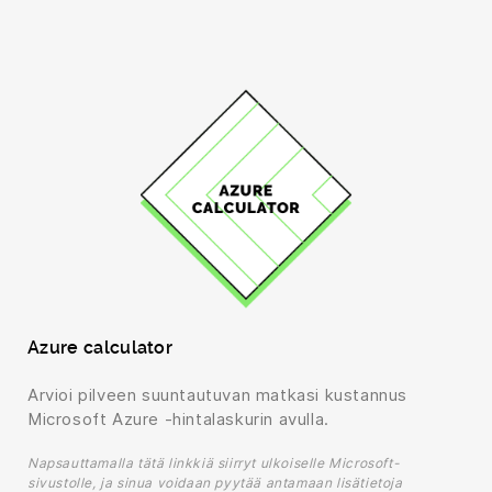
Azure calculator
Arvioi pilveen suuntautuvan matkasi kustannus
Microsoft Azure -hintalaskurin avulla.
Napsauttamalla tätä linkkiä siirryt ulkoiselle Microsoft-
sivustolle, ja sinua voidaan pyytää antamaan lisätietoja