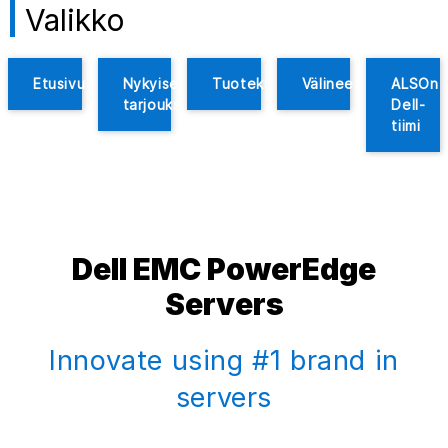
Valikko
Etusivu
Nykyiset
Tuotekuvaukset
Välineet
ALSOn
tarjoukset
Dell-
tiimi
Dell EMC PowerEdge
Servers
Innovate using #1 brand in
servers