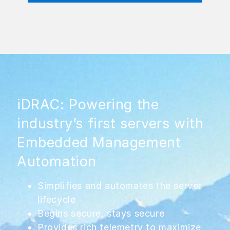
iDRAC: Powering the
industry’s first servers with
Embedded Management
Automation
Simplifies and automates the server
lifecycle
Begins secure, stays secure
Provides rich telemetry to maximize