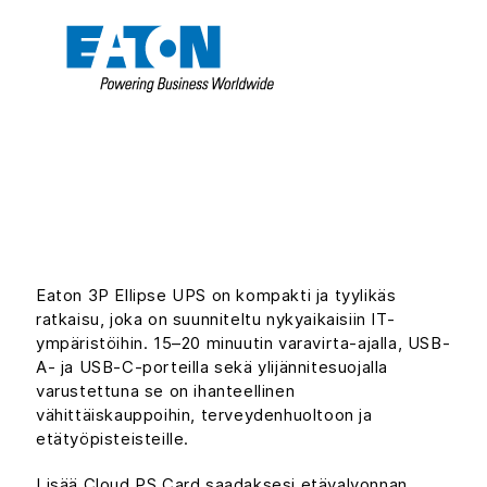
Eaton 3P Ellipse UPS on kompakti ja tyylikäs
ratkaisu, joka on suunniteltu nykyaikaisiin IT-
ympäristöihin. 15–20 minuutin varavirta-ajalla, USB-
A- ja USB-C-porteilla sekä ylijännitesuojalla
varustettuna se on ihanteellinen
vähittäiskauppoihin, terveydenhuoltoon ja
etätyöpisteisteille.
Lisää Cloud PS Card saadaksesi etävalvonnan