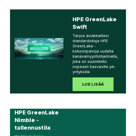
HPE GreenLake
Swift
Tarjoa asiakkaillesi
standardoituja HPE
GreenLake -
kokoonpanoja uudella
kanavamyyntiohjelmalla,
joka on suunniteltu
nopeasti kasvaville pk-
yrityksille.
LUE LISÄÄ
HPE GreenLake
Nimble -
tallennustila