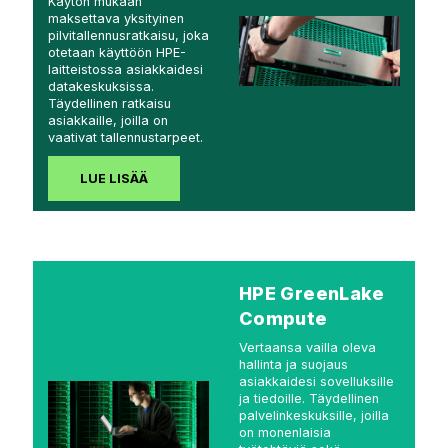
Käytön mukaan
maksettava yksityinen
pilvitallennusratkaisu, joka
otetaan käyttöön HPE-
laitteistossa asiakkaidesi
datakeskuksissa.
Täydellinen ratkaisu
asiakkaille, joilla on
vaativat tallennustarpeet.
LUE LISÄÄ
HPE GreenLake
Compute
Vertaansa vailla oleva
hallinta ja suojaus
asiakkaidesi sovelluksille
ja tiedoille. Täydellinen
palvelinkeskuksille, joilla
on monenlaisia