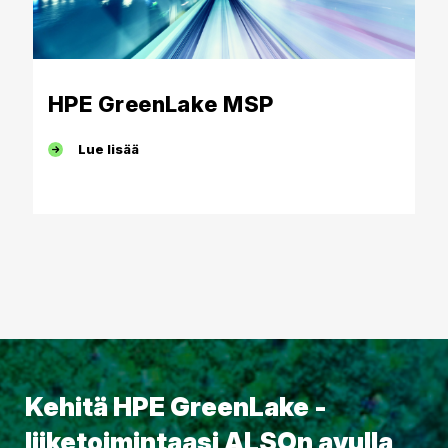
HPE GreenLake MSP
Lue lisää
Kehitä HPE GreenLake -
liiketoimintaasi ALSOn avulla