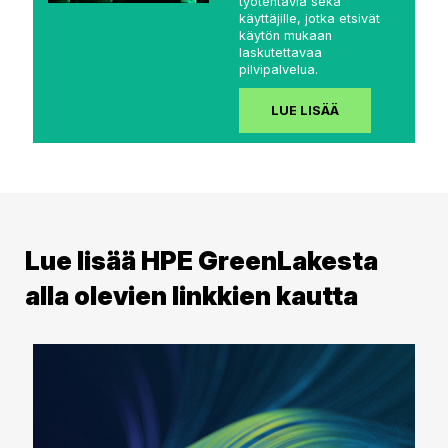
työtehtäviä sekä
käyttäjille, jotka etsivät
käytön mukaan
laskutettavaa
pilvipalvelua.
LUE LISÄÄ
Lue lisää HPE GreenLakesta
alla olevien linkkien kautta