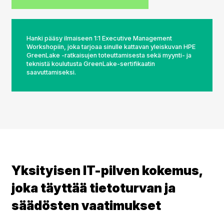
Hanki pääsy ilmaiseen 1:1 Executive Management
Workshopiin, joka tarjoaa sinulle kattavan yleiskuvan HPE
GreenLake -ratkaisujen toteuttamisesta sekä myynti- ja
teknistä koulutusta GreenLake-sertifikaatin
saavuttamiseksi.
Yksityisen IT-pilven kokemus,
joka täyttää tietoturvan ja
säädösten vaatimukset