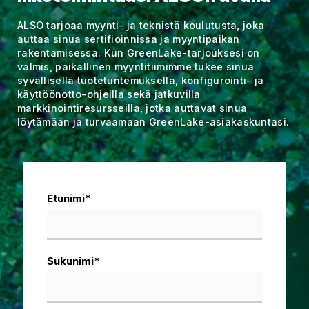
ALSO tarjoaa myynti- ja teknistä koulutusta, joka
auttaa sinua sertifioinnissa ja myyntipaikan
rakentamisessa. Kun GreenLake-tarjouksesi on
valmis, paikallinen myyntitiimimme tukee sinua
syvällisellä tuotetuntemuksella, konfigurointi- ja
käyttöönotto-ohjeilla sekä jatkuvilla
markkinointiresursseilla, jotka auttavat sinua
löytämään ja turvaamaan GreenLake-asiakaskuntasi.
Etunimi
*
Sukunimi
*