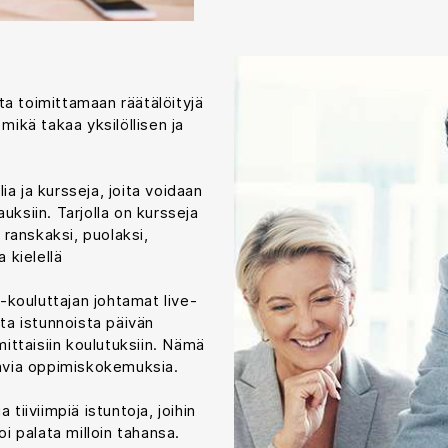
ta toimittamaan räätälöityjä
ikä takaa yksilöllisen ja
ia ja kursseja, joita voidaan
uksiin. Tarjolla on kursseja
, ranskaksi, puolaksi,
a kielellä
kouluttajan johtamat live-
sta istunnoista päivän
mittaisiin koulutuksiin. Nämä
ttavia oppimiskokemuksia.
 tiiviimpiä istuntoja, joihin
oi palata milloin tahansa.