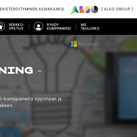
EKISTERÖITYMINEN ASIAKKAAKSI
| ALSO GROUP |
VERKKO-
RYHDY
MS
OPETUS
KUMPPANIKSI
TAULUKKO
NING -
LSO-kumppaneita oppimaan ja
alleen.