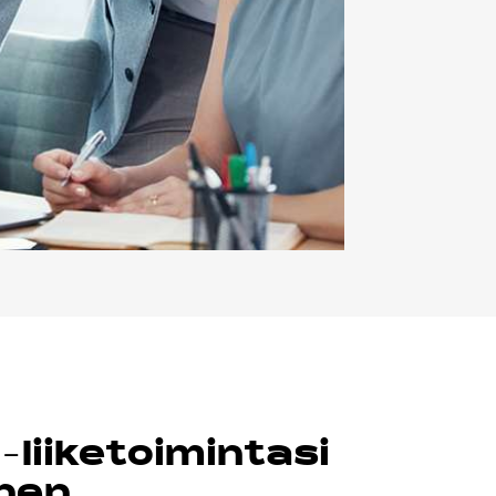
-liiketoimintasi
nen.