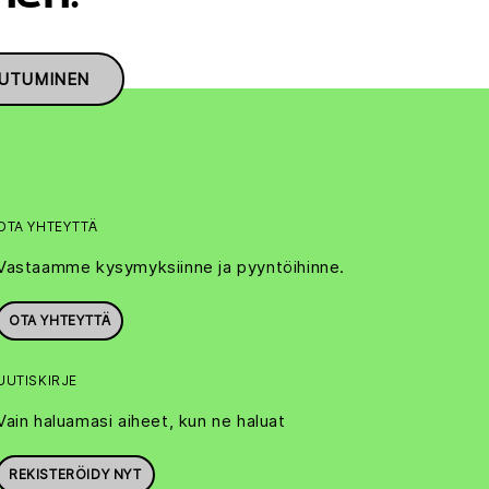
AUTUMINEN
OTA YHTEYTTÄ
Vastaamme kysymyksiinne ja pyyntöihinne.
OTA YHTEYTTÄ
UUTISKIRJE
Vain haluamasi aiheet, kun ne haluat
REKISTERÖIDY NYT