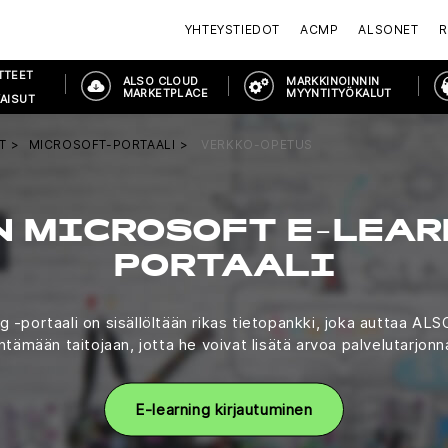
YHTEYSTIEDOT
ACMP
ALSONET
R
TTEET
ALSO CLOUD
MARKKINOINNIN
MARKETPLACE
MYYNTITYÖKALUT
AISUT
T
MICROSOFT-PORTAALI
VERKKO-OPETUS
N MICROSOFT E-LEAR
PORTAALI
g -portaali on sisällöltään rikas tietopankki, joka auttaa A
tämään taitojaan, jotta he voivat lisätä arvoa palvelutarjonn
E-learning kirjautuminen