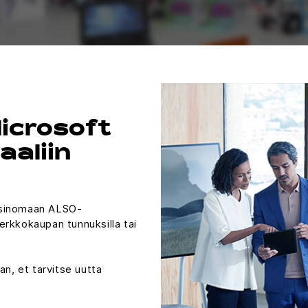
icrosoft
aaliin
yksinomaan ALSO-
erkkokaupan tunnuksilla tai
an, et tarvitse uutta