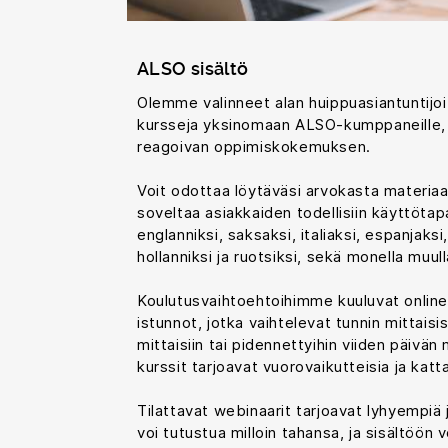
ALSO sisältö
Olemme valinneet alan huippuasiantuntijoi
kursseja yksinomaan ALSO-kumppaneille, m
reagoivan oppimiskokemuksen.
Voit odottaa löytäväsi arvokasta materiaal
soveltaa asiakkaiden todellisiin käyttötapa
englanniksi, saksaksi, italiaksi, espanjaksi
hollanniksi ja ruotsiksi, sekä monella muull
Koulutusvaihtoehtoihimme kuuluvat online-
istunnot, jotka vaihtelevat tunnin mittaisi
mittaisiin tai pidennettyihin viiden päivän 
kurssit tarjoavat vuorovaikutteisia ja ka
Tilattavat webinaarit tarjoavat lyhyempiä ja
voi tutustua milloin tahansa, ja sisältöön v