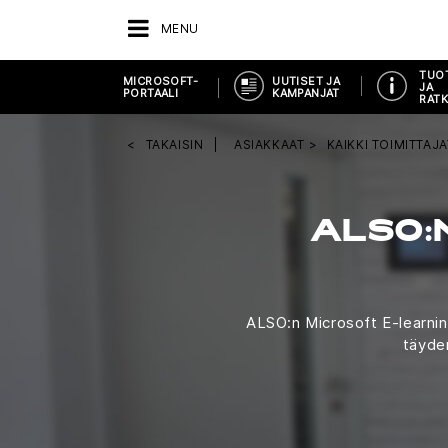
MENU
TUO
MICROSOFT-
UUTISET JA
JA
PORTAALI
KAMPANJAT
RATK
TAKAISIN
ASIAKKAAT
KAIKKI TOIMITTAJA
ALSO:
ALSO:n Microsoft E-learnin
täyden