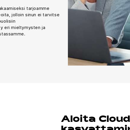
akaamiseksi tarjoamme
oita, jolloin sinun ei tarvitse
uolisiin
ty eri mieltymysten ja
ustassamme.
Aloita Cloud
kasvattami