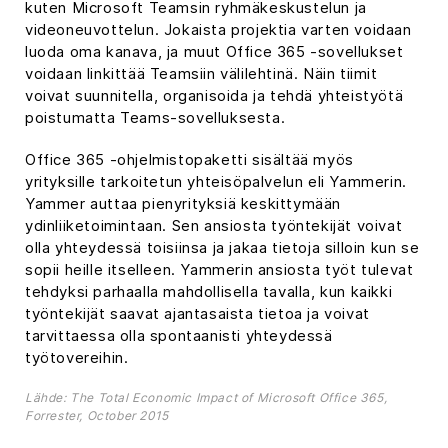
kuten Microsoft Teamsin ryhmäkeskustelun ja
videoneuvottelun. Jokaista projektia varten voidaan
luoda oma kanava, ja muut Office 365 -sovellukset
voidaan linkittää Teamsiin välilehtinä. Näin tiimit
voivat suunnitella, organisoida ja tehdä yhteistyötä
poistumatta Teams-sovelluksesta.
Office 365 -ohjelmistopaketti sisältää myös
yrityksille tarkoitetun yhteisöpalvelun eli Yammerin.
Yammer auttaa pienyrityksiä keskittymään
ydinliiketoimintaan. Sen ansiosta työntekijät voivat
olla yhteydessä toisiinsa ja jakaa tietoja silloin kun se
sopii heille itselleen. Yammerin ansiosta työt tulevat
tehdyksi parhaalla mahdollisella tavalla, kun kaikki
työntekijät saavat ajantasaista tietoa ja voivat
tarvittaessa olla spontaanisti yhteydessä
työtovereihin.
Lähde: The Total Economic Impact of Microsoft Office 365,
Forrester, October 2015