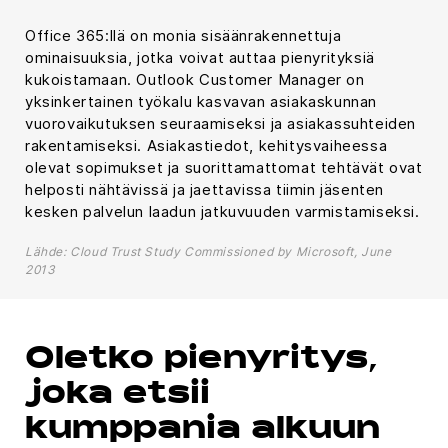
Office 365:llä on monia sisäänrakennettuja
ominaisuuksia, jotka voivat auttaa pienyrityksiä
kukoistamaan. Outlook Customer Manager on
yksinkertainen työkalu kasvavan asiakaskunnan
vuorovaikutuksen seuraamiseksi ja asiakassuhteiden
rakentamiseksi. Asiakastiedot, kehitysvaiheessa
olevat sopimukset ja suorittamattomat tehtävät ovat
helposti nähtävissä ja jaettavissa tiimin jäsenten
kesken palvelun laadun jatkuvuuden varmistamiseksi.
Lähde: Cloud Trust Study Commissioned by Microsoft, June
2013
Oletko pienyritys,
joka etsii
kumppania alkuun