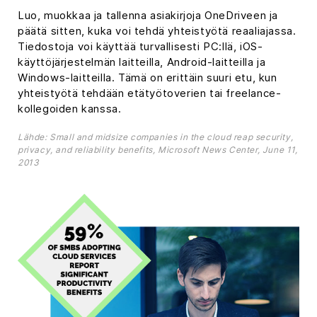
Luo, muokkaa ja tallenna asiakirjoja OneDriveen ja
päätä sitten, kuka voi tehdä yhteistyötä reaaliajassa.
Tiedostoja voi käyttää turvallisesti PC:llä, iOS-
käyttöjärjestelmän laitteilla, Android-laitteilla ja
Windows-laitteilla. Tämä on erittäin suuri etu, kun
yhteistyötä tehdään etätyötoverien tai freelance-
kollegoiden kanssa.
Lähde: Small and midsize companies in the cloud reap security,
privacy, and reliability benefits, Microsoft News Center, June 11,
2013