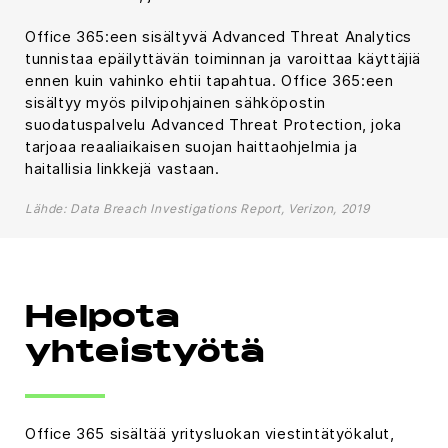
Office 365:een sisältyvä Advanced Threat Analytics
tunnistaa epäilyttävän toiminnan ja varoittaa käyttäjiä
ennen kuin vahinko ehtii tapahtua. Office 365:een
sisältyy myös pilvipohjainen sähköpostin
suodatuspalvelu Advanced Threat Protection, joka
tarjoaa reaaliaikaisen suojan haittaohjelmia ja
haitallisia linkkejä vastaan.
Lähde: Data Breach Investigations Report, Verizon, 2019
Helpota
yhteistyötä
Office 365 sisältää yritysluokan viestintätyökalut,