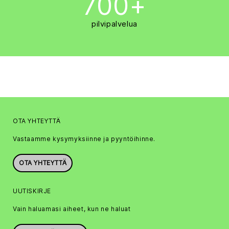
700+
pilvipalvelua
OTA YHTEYTTÄ
Vastaamme kysymyksiinne ja pyyntöihinne.
OTA YHTEYTTÄ
UUTISKIRJE
Vain haluamasi aiheet, kun ne haluat