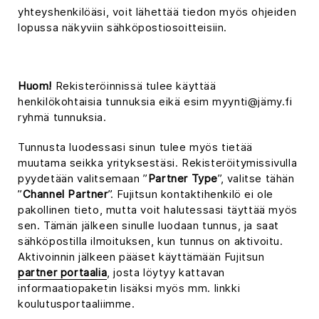
yhteyshenkilöäsi, voit lähettää tiedon myös ohjeiden
lopussa näkyviin sähköpostiosoitteisiin.
Huom!
Rekisteröinnissä tulee käyttää
henkilökohtaisia tunnuksia eikä esim myynti@jämy.fi
ryhmä tunnuksia.
Tunnusta luodessasi sinun tulee myös tietää
muutama seikka yrityksestäsi. Rekisteröitymissivulla
pyydetään valitsemaan ”
Partner Type
”, valitse tähän
”
Channel Partner
”. Fujitsun kontaktihenkilö ei ole
pakollinen tieto, mutta voit halutessasi täyttää myös
sen. Tämän jälkeen sinulle luodaan tunnus, ja saat
sähköpostilla ilmoituksen, kun tunnus on aktivoitu.
Aktivoinnin jälkeen pääset käyttämään Fujitsun
partner portaalia
, josta löytyy kattavan
informaatiopaketin lisäksi myös mm. linkki
koulutusportaaliimme.