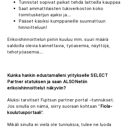
Tunnistat sopivat paikat tehdä laitteilla kauppaa
Saat ammattilaisten tukiverkoston koko
toimitusketjun ajaksi ja...
Pääset käsiksi kumppaneille suunnattuun
hinnoitteluun!
Erikoishinnoittelun piiriin kuuluu mm. suuri määrä
saldoilla olevia kannettavia, työasemia, näyttöjä,
tehotyöasemia...
Kuinka hankin edustamalleni yritykselle SELECT
Partner statuksen ja saan ALSONetiin
erikoishinnoittelut näkyviin?
Aluksi tarvitset Fujitsun partner portal –tunnukset.
Jos sinulla on nämä, siirry suoraan kohtaan ”
Fiola-
koulutusportaali
”.
Mikäli sinulla ei vielä ole tunnuksia, tulee ne luoda