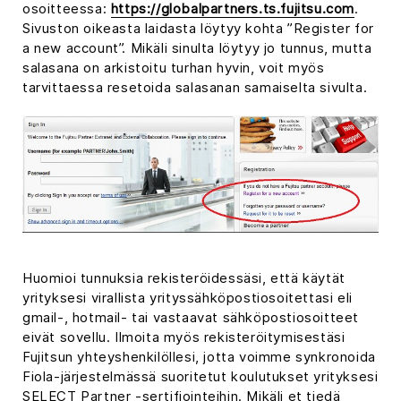
osoitteessa:
https://globalpartners.ts.fujitsu.com
.
Sivuston oikeasta laidasta löytyy kohta ”Register for
a new account”. Mikäli sinulta löytyy jo tunnus, mutta
salasana on arkistoitu turhan hyvin, voit myös
tarvittaessa resetoida salasanan samaiselta sivulta.
Huomioi tunnuksia rekisteröidessäsi, että käytät
yrityksesi virallista yrityssähköpostiosoitettasi eli
gmail-, hotmail- tai vastaavat sähköpostiosoitteet
eivät sovellu. Ilmoita myös rekisteröitymisestäsi
Fujitsun yhteyshenkilöllesi, jotta voimme synkronoida
Fiola-järjestelmässä suoritetut koulutukset yrityksesi
SELECT Partner -sertifiointeihin. Mikäli et tiedä