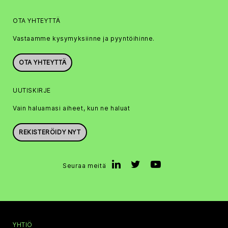
OTA YHTEYTTÄ
Vastaamme kysymyksiinne ja pyyntöihinne.
OTA YHTEYTTÄ
UUTISKIRJE
Vain haluamasi aiheet, kun ne haluat
REKISTERÖIDY NYT
Seuraa meitä
YHTIÖ