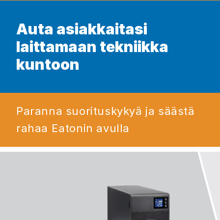
Auta asiakkaitasi
laittamaan tekniikka
kuntoon
Paranna suorituskykyä ja säästä
rahaa Eatonin avulla