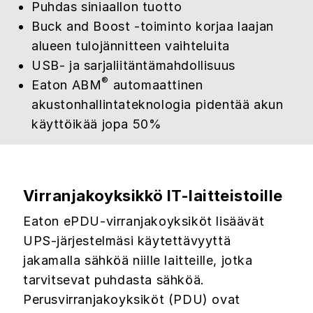
Puhdas siniaallon tuotto
Buck and Boost -toiminto korjaa laajan
alueen tulojännitteen vaihteluita
USB- ja sarjaliitäntämahdollisuus
®
Eaton ABM
automaattinen
akustonhallintateknologia pidentää akun
käyttöikää jopa 50%
Virranjakoyksikkö IT-laitteistoille
Eaton ePDU-virranjakoyksiköt lisäävät
UPS-järjestelmäsi käytettävyyttä
jakamalla sähköä niille laitteille, jotka
tarvitsevat puhdasta sähköä.
Perusvirranjakoyksiköt (PDU) ovat