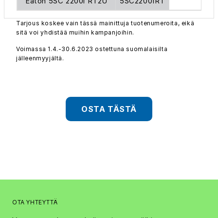
Eaton 5SC 2200i RT2U
5SC2200IRT
Tarjous koskee vain tässä mainittuja tuotenumeroita, eikä
sitä voi yhdistää muihin kampanjoihin.
Voimassa 1.4.-30.6.2023 ostettuna suomalaisilta
jälleenmyyjältä.
OSTA TÄSTÄ
OTA YHTEYTTÄ