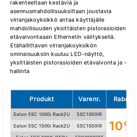
rakenteeltaan kestäviä ja
asennusmahdollisuuksiltaan joustavia
virranjakoyksikkö antaa käyttäjälle
mahdollisuuden yksittäisten pistorasioiden
etävalvontaaan Ethernetin välityksellä.
Etähallittavan virranjakoyksikön
ominaisuuksiin kuuluu LED-näyttö,
yksittäisten pistorasioiden etävalvonta ja -
hallinta
Produkt
Varenr.
Rabat
Eaton 5SC 1000i Rack2U
5SC1000IR
10%
Eaton 5SC 1500i Rack2U
5SC1500IR