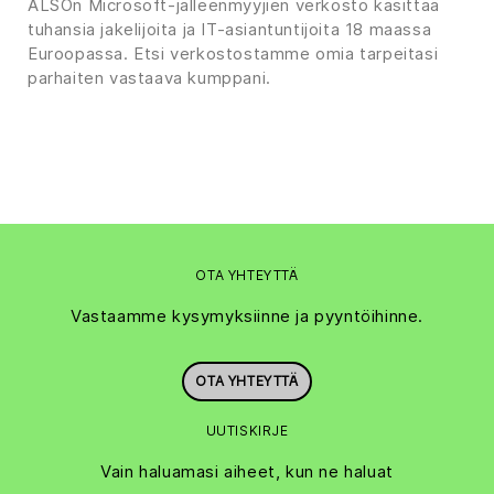
ALSOn Microsoft-jälleenmyyjien verkosto käsittää
tuhansia jakelijoita ja IT-asiantuntijoita 18 maassa
Euroopassa. Etsi verkostostamme omia tarpeitasi
parhaiten vastaava kumppani.
OTA YHTEYTTÄ
Vastaamme kysymyksiinne ja pyyntöihinne.
OTA YHTEYTTÄ
UUTISKIRJE
Vain haluamasi aiheet, kun ne haluat