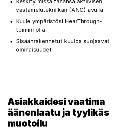
Keskity missä tahansa aktiivisen
vastamelutekniikan (ANC) avulla
Kuule ympäristösi HearThrough-
toiminnolla
Sisäänrakennetut kuuloa suojaavat
ominaisuudet
Asiakkaidesi vaatima
äänenlaatu ja tyylikäs
muotoilu