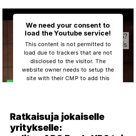
We need your consent to
load the Youtube service!
This content is not permitted to
load due to trackers that are not
disclosed to the visitor. The
website owner needs to setup the
site with their CMP to add this
content to the list of technologies
used.
Powered by
Usercentrics Consent
Management Platform
Ratkaisuja jokaiselle
yritykselle: