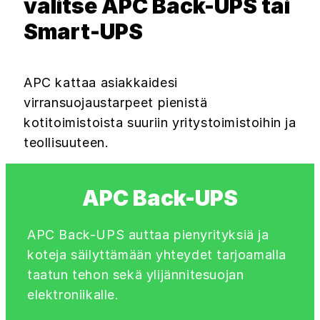
valitse APC Back-UPS tai
Smart-UPS
APC kattaa asiakkaidesi
virransuojaustarpeet pienistä
kotitoimistoista suuriin yritystoimistoihin ja
teollisuuteen.
APC Back-UPS
APC Back-UPS auttaa pienyrityksiä ja
koteja säilyttämään yhteydet tarjoamalla
taatun tehon sekä ylijännitesuojan
elektroniikalle.