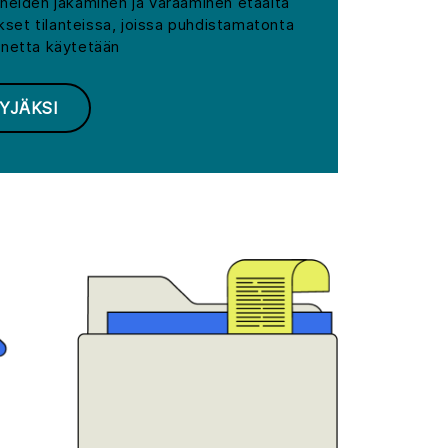
neiden jakaminen ja varaaminen etäältä
ukset tilanteissa, joissa puhdistamatonta
onetta käytetään
YJÄKSI