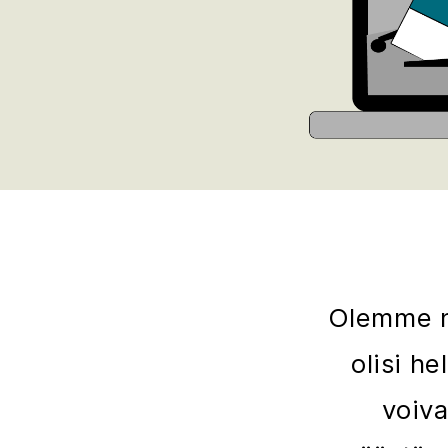
Olemme nä
olisi h
voiva