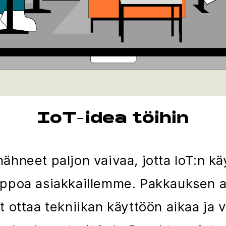
IoT-idea töihin
hneet paljon vaivaa, jotta IoT:n k
elppoa asiakkaillemme. Pakkauksen a
t ottaa tekniikan käyttöön aikaa ja 