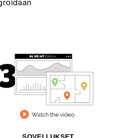
egroidaan
SOVELLUKSET