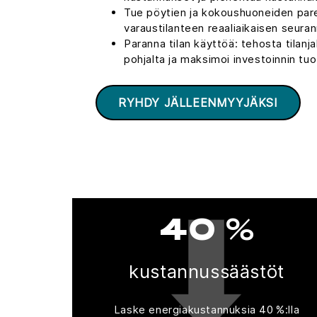
Tue pöytien ja kokoushuoneiden pa
varaustilanteen reaaliaikaisen seuran
Paranna tilan käyttöä: tehosta tilanj
pohjalta ja maksimoi investoinnin tuo
RYHDY JÄLLEENMYYJÄKSI
40 %
kustannussäästöt
Laske energiakustannuksia 40 %:lla