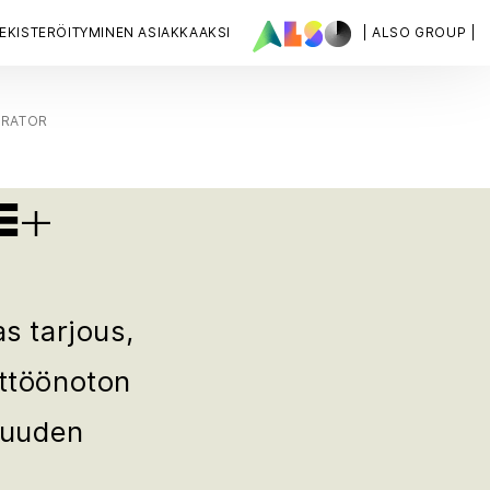
EKISTERÖITYMINEN ASIAKKAAKSI
| ALSO GROUP |
ERATOR
E+
s tarjous,
yttöönoton
vuuden