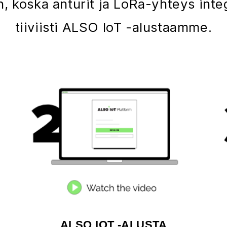
, koska anturit ja LoRa-yhteys int
tiiviisti ALSO IoT -alustaamme.
ALSO IOT -ALUSTA