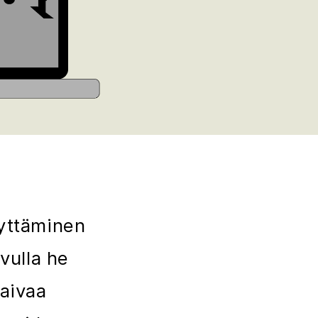
äyttäminen
vulla he
vaivaa