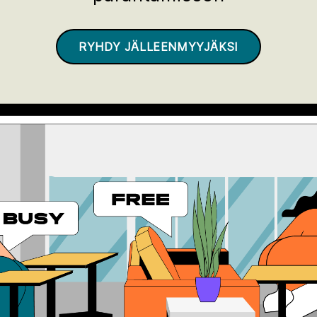
RYHDY JÄLLEENMYYJÄKSI