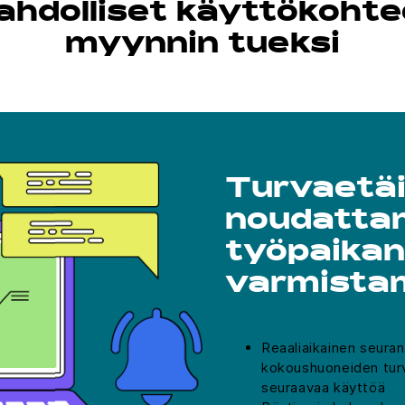
ahdolliset käyttökohte
myynnin tueksi
Turvaetä
noudatta
työpaika
varmista
Reaaliaikainen seuran
kokoushuoneiden turv
seuraavaa käyttöä