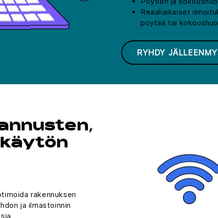
Pöytien ja kokoushuo
Reaaliaikaiset ilmoit
pöytää tai kokoushu
RYHDY JÄLLEENMY
annusten,
 käytön
 optimoida rakennuksen
hdon ja ilmastoinnin
sia