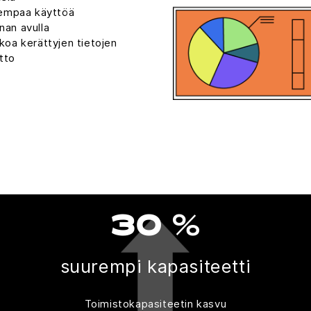
rempaa käyttöä
nan avulla
akoa kerättyjen tietojen
tto
30 %
suurempi kapasiteetti
Toimistokapasiteetin kasvu