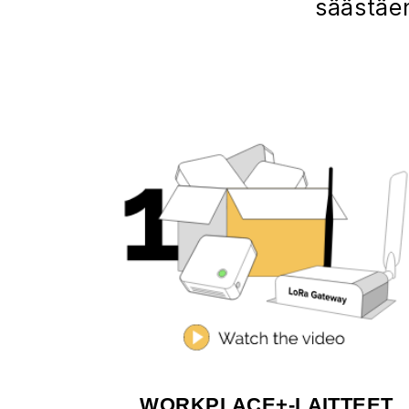
säästäen
WORKPLACE+-LAITTEET