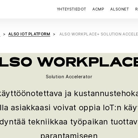
YHTEYSTIEDOT
ACMP
ALSONET
R
S
ALSO IOT PLATFORM
ALSO WORKPLACE+ SOLUTION ACCEL
LSO WORKPLAC
Solution Accelerator
käyttöönotettava ja kustannustehoka
lla asiakkaasi voivat oppia IoT:n kä
ödyntää tekniikkaa työpaikan tuotta
parantamiseen