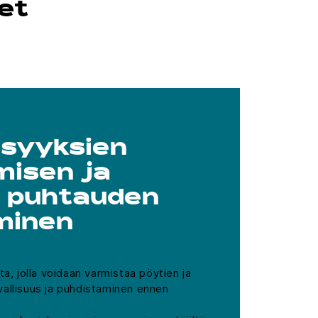
et
isyyksien
misen ja
n puhtauden
minen
ta, jolla voidaan varmistaa pöytien ja
allisuus ja puhdistaminen ennen