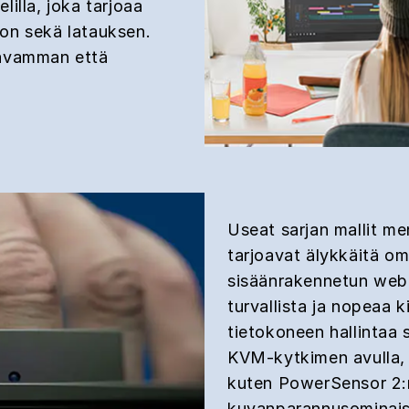
illa, joka tarjoaa
on sekä latauksen.
tavamman että
Useat sarjan mallit m
tarjoavat älykkäitä om
sisäänrakennetun web
turvallista ja nopeaa 
tietokoneen hallintaa s
KVM-kytkimen avulla, 
kuten PowerSensor 2:n 
kuvanparannusominaisu