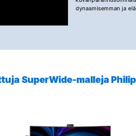
dynaamisemman ja el
ttuja SuperWide-malleja Philip