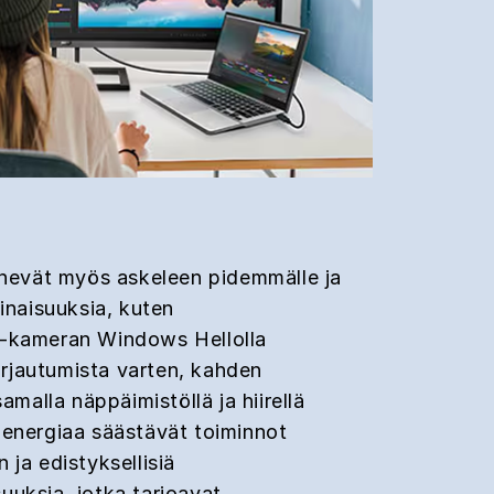
enevät myös askeleen pidemmälle ja
inaisuuksia, kuten
-kameran Windows Hellolla
kirjautumista varten, kahden
amalla näppäimistöllä ja hiirellä
energiaa säästävät toiminnot
ja edistyksellisiä
uksia, jotka tarjoavat