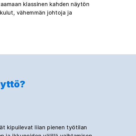
orvaamaan klassinen kahden näytön
kulut, vähemmän johtoja ja
äyttö?
 kipuilevat liian pienen työtilan
n ja ikkunoiden välillä vaihtamisen