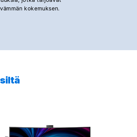
ävämmän kokemuksen.
siltä