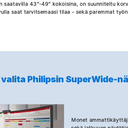
on saatavilla 43”-49” kokoisina, on suunniteltu k
la saat tarvitsemaasi tilaa - sekä paremmat työn
 valita Philipsin SuperWide-n
Monet ammattikäyttäjät
sekä jatkuvan näyttöje