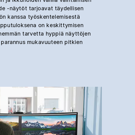
de -näytöt tarjoavat täydellisen
tön kanssa työskentelemisestä
Lopputuloksena on keskittymisen
hemmän tarvetta hyppiä näyttöjen
va parannus mukavuuteen pitkien