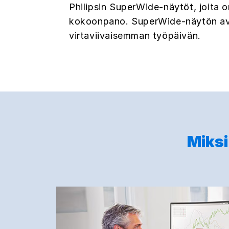
Philipsin SuperWide-näytöt, joita 
kokoonpano. SuperWide-näytön avul
virtaviivaisemman työpäivän.
Miksi