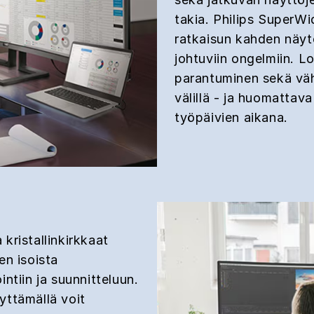
takia. Philips SuperWi
ratkaisun kahden näy
johtuviin ongelmiin. 
parantuminen sekä vä
välillä - ja huomatta
työpäivien aikana.
kristallinkirkkaat
en isoista
ntiin ja suunnitteluun.
yttämällä voit