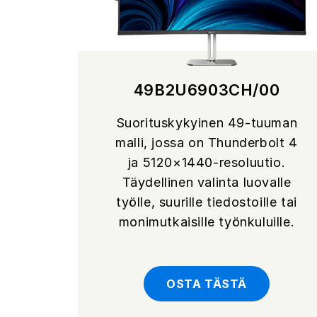
49B2U6903CH/00
Suorituskykyinen 49-tuuman
malli, jossa on Thunderbolt 4
ja 5120×1440-resoluutio.
Täydellinen valinta luovalle
työlle, suurille tiedostoille tai
monimutkaisille työnkuluille.
OSTA TÄSTÄ