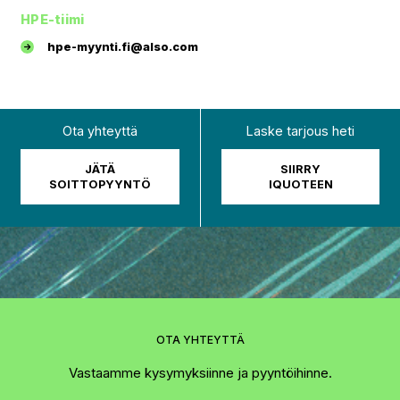
HPE-tiimi
hpe-myynti.fi@also.com
Ota yhteyttä
Laske tarjous heti
JÄTÄ
SIIRRY
SOITTOPYYNTÖ
IQUOTEEN
OTA YHTEYTTÄ
Vastaamme kysymyksiinne ja pyyntöihinne.