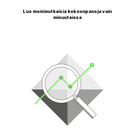
Luo monimutkaisia kokoonpanoja vain
minuuteissa