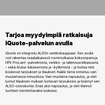
Tarjoa myydyimpiä ratkaisuja
iQuote-palvelun avulla
iQuote on integroitu ALSOn verkkokauppaan. Sen avulla
voit rakentaa reaaliaikaisesti monimutkaisia kokoonpanoja
HPE ProLiant -palvelimista, verkko- ja tallennusratkaisuista
– sekä Aruba-tukiasemista ja -kytkimistä – ja hoitaa niitä
koskevat tarjoukset ja tilaukset. Kaikki tämä onnistuu vain
muutamassa minuutissa. Vain muutama napsautus, ja olet
luonut tilauksen mukaan luotavan tarjouksesi ja lisännyt sen
ALSO-ostoskoriisi. Enää yksi napsautus, ja olet tilannut
tuotteet toimitettavaksi luoksesi.