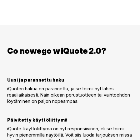
Co nowego w iQuote 2.0?
Uusi ja parannettu haku
iQuoten hakua on parannettu, ja se toimii nyt lähes
reaaliaikaisesti. Näin oikean perustuotteen tai vaihtoehdon
löytäminen on paljon nopeampaa.
Päivitetty käyttöliittymä
iQuote-käyttöliittymä on nyt responsiivinen, eli se toimii
hyvin pienemmillä näytöillä. Voit siis luoda tarjouksen missä