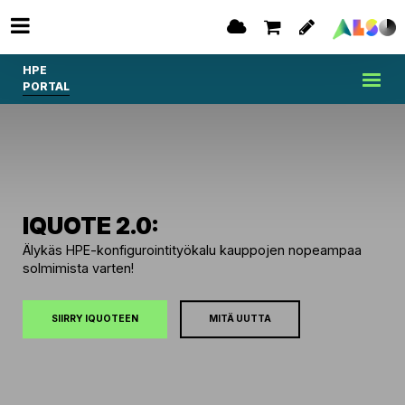
HPE
PORTAL
IQUOTE 2.0:
Älykäs HPE-konfigurointityökalu kauppojen nopeampaa
solmimista varten!
SIIRRY IQUOTEEN
MITÄ UUTTA