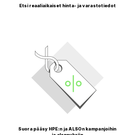
Etsi reaaliaikaiset hinta- ja varastotiedot
Suora pääsy HPE:n ja ALSOn kampanjoihin
ja alennuksiin