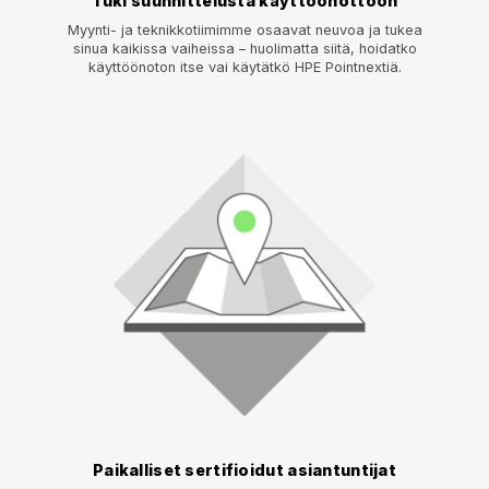
Tuki suunnittelusta käyttöönottoon
Myynti- ja teknikkotiimimme osaavat neuvoa ja tukea
sinua kaikissa vaiheissa – huolimatta siitä, hoidatko
käyttöönoton itse vai käytätkö HPE Pointnextiä.
Paikalliset sertifioidut asiantuntijat