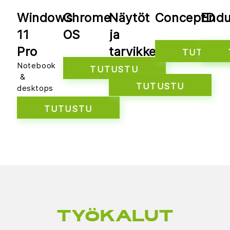
Windows
Chrome
Näytöt
ConceptD
Endu
11
OS
ja
Pro
tarvikkeet
TUTUST
Notebook
TUTUSTU
&
TUTUSTU
desktops
TUTUSTU
TYÖKALUT