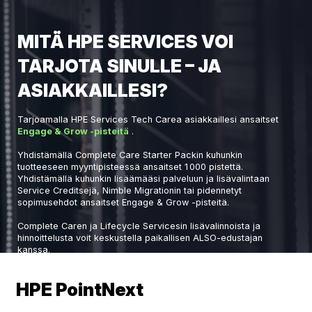
MITÄ HPE SERVICES VOI
TARJOTA SINULLE – JA
ASIAKKAILLESI?
Tarjoamalla HPE Services Tech Carea asiakkaillesi ansaitset
Engage & Grow -pisteitä
.
Yhdistämällä Complete Care Starter Packin kuhunkin
tuotteeseen myyntipisteessä ansaitset 1 000 pistettä.
Yhdistämällä kuhunkin lisäämääsi palveluun ja lisävalintaan
Service Creditsejä, Nimble Migrationin tai pidennetyt
sopimusehdot ansaitset Engage & Grow -pisteitä.
Complete Caren ja Lifecycle Servicesin lisävalinnoista ja
hinnoittelusta voit keskustella paikallisen ALSO-edustajan
kanssa.
HPE PointNext