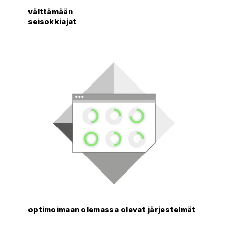
välttämään
seisokkiajat
optimoimaan olemassa olevat järjestelmät