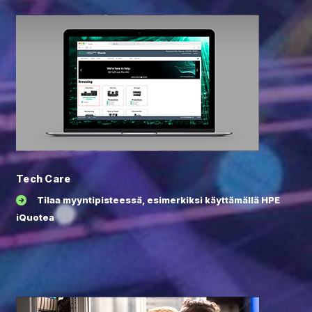
Tech Care
Tilaa myyntipisteessä, esimerkiksi käyttämällä HPE
iQuotea