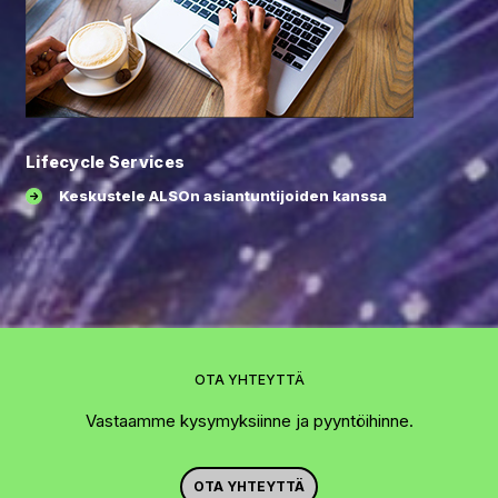
Lifecycle Services
Keskustele ALSOn asiantuntijoiden kanssa
OTA YHTEYTTÄ
Vastaamme kysymyksiinne ja pyyntöihinne.
OTA YHTEYTTÄ