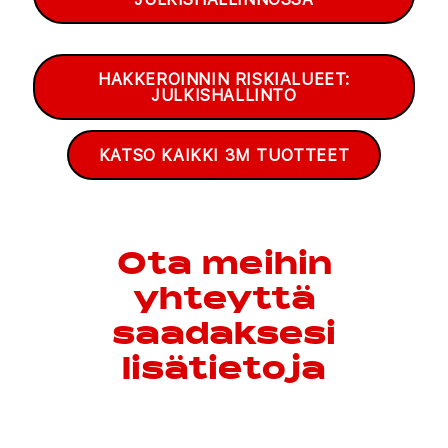
HAKKEROINNIN RISKIALUEET:
JULKISHALLINTO
KATSO KAIKKI 3M TUOTTEET
Ota meihin
yhteyttä
saadaksesi
lisätietoja