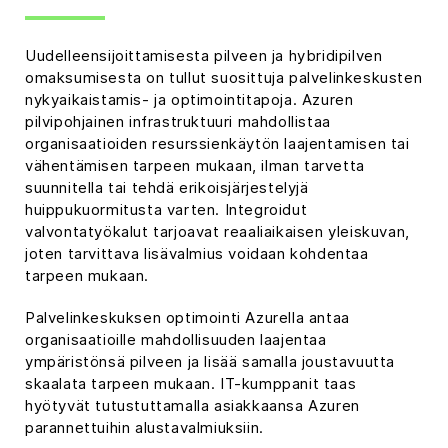
Uudelleensijoittamisesta pilveen ja hybridipilven
omaksumisesta on tullut suosittuja palvelinkeskusten
nykyaikaistamis- ja optimointitapoja. Azuren
pilvipohjainen infrastruktuuri mahdollistaa
organisaatioiden resurssienkäytön laajentamisen tai
vähentämisen tarpeen mukaan, ilman tarvetta
suunnitella tai tehdä erikoisjärjestelyjä
huippukuormitusta varten. Integroidut
valvontatyökalut tarjoavat reaaliaikaisen yleiskuvan,
joten tarvittava lisävalmius voidaan kohdentaa
tarpeen mukaan.
Palvelinkeskuksen optimointi Azurella antaa
organisaatioille mahdollisuuden laajentaa
ympäristönsä pilveen ja lisää samalla joustavuutta
skaalata tarpeen mukaan. IT-kumppanit taas
hyötyvät tutustuttamalla asiakkaansa Azuren
parannettuihin alustavalmiuksiin.