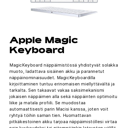
Apple Magic
Keyboard
MagicKeyboard näppäimistössä yhdistyvät solakka
muoto, ladattava sisäinen akku ja parannetut
näppäinominaisuudet. MagicKeyboardilla
kirjoittaminen tuntuu erinomaisen miellyttävältä ja
tarkalta. Sen takaavat vakaa saksimekanismi
jokaisen näppäimen alla sekä näppäinten optimoitu
liike ja matala profiili. Se muodostaa
automaattisesti parin Macisi kanssa, joten voit
ryhtyä töihin saman tien. Huomattavan
pitkäkestoinen akku tarjoaa näppäimistöllesi virtaa
noin kuukaudeksi tai pitempäänkin latausten välillä.