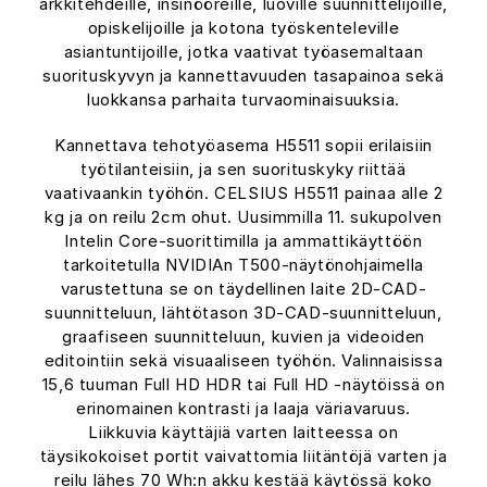
arkkitehdeille, insinööreille, luoville suunnittelijoille,
opiskelijoille ja kotona työskenteleville
asiantuntijoille, jotka vaativat työasemaltaan
suorituskyvyn ja kannettavuuden tasapainoa sekä
luokkansa parhaita turvaominaisuuksia.
Kannettava tehotyöasema H5511 sopii erilaisiin
työtilanteisiin, ja sen suorituskyky riittää
vaativaankin työhön. CELSIUS H5511 painaa alle 2
kg ja on reilu 2cm ohut. Uusimmilla 11. sukupolven
Intelin Core-suorittimilla ja ammattikäyttöön
tarkoitetulla NVIDIAn T500-näytönohjaimella
varustettuna se on täydellinen laite 2D-CAD-
suunnitteluun, lähtötason 3D-CAD-suunnitteluun,
graafiseen suunnitteluun, kuvien ja videoiden
editointiin sekä visuaaliseen työhön. Valinnaisissa
15,6 tuuman Full HD HDR tai Full HD -näytöissä on
erinomainen kontrasti ja laaja väriavaruus.
Liikkuvia käyttäjiä varten laitteessa on
täysikokoiset portit vaivattomia liitäntöjä varten ja
reilu lähes 70 Wh:n akku kestää käytössä koko