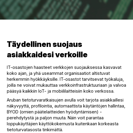
Täydellinen suojaus
asiakkaidesi verkoille
IT-osastojen haasteet verkkojen suojauksessa kasvavat
koko ajan, ja yhä useammat organisaatiot altistuvat
herkemmin hyökkäyksille. IT-osastot tarvitsevat työkaluja,
joilla ne voivat mukauttaa verkkoinfrastruktuuriaan ja valvoa
pääsyä kaikkiin IoT- ja mobiililaitteisiin koko verkossa.
Aruban tietoturvaratkaisujen avulla voit tarjota asiakkaillesi
näkyvyyttä, profilointia, automaattista käytäntöjen hallintaa,
BYOD (omien päätelaitteiden hyödyntämisen) -
perehdytystä ja paljon muuta. Näin voit parantaa
loppukäyttäjien käyttökokemusta kuitenkaan korkeasta
tietoturvatasosta tinkimättä.