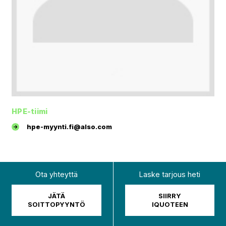
HPE-tiimi
hpe-myynti.fi@also.com
Ota yhteyttä
Laske tarjous heti
JÄTÄ
SIIRRY
SOITTOPYYNTÖ
IQUOTEEN