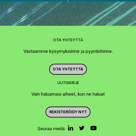
OTA YHTEYTTÄ
Vastaamme kysymyksiinne ja pyyntöihinne.
OTA YHTEYTTÄ
UUTISKIRJE
Vain haluamasi aiheet, kun ne haluat
REKISTERÖIDY NYT
Seuraa meitä