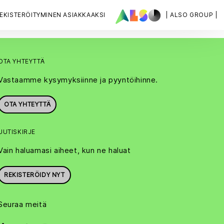
EKISTERÖITYMINEN ASIAKKAAKSI
| ALSO GROUP |
OTA YHTEYTTÄ
Vastaamme kysymyksiinne ja pyyntöihinne.
OTA YHTEYTTÄ
UUTISKIRJE
Vain haluamasi aiheet, kun ne haluat
REKISTERÖIDY NYT
Seuraa meitä