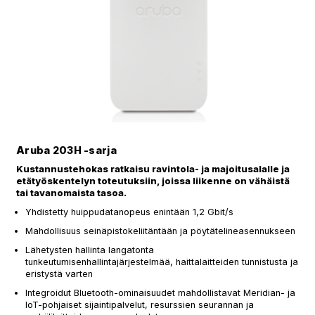
Aruba 203H -sarja
Kustannustehokas ratkaisu ravintola- ja majoitusalalle ja
etätyöskentelyn toteutuksiin, joissa liikenne on vähäistä
tai tavanomaista tasoa.
Yhdistetty huippudatanopeus enintään 1,2 Gbit/s
Mahdollisuus seinäpistokeliitäntään ja pöytätelineasennukseen
Lähetysten hallinta langatonta
tunkeutumisenhallintajärjestelmää, haittalaitteiden tunnistusta ja
eristystä varten
Integroidut Bluetooth-ominaisuudet mahdollistavat Meridian- ja
IoT-pohjaiset sijaintipalvelut, resurssien seurannan ja