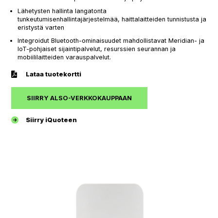
Lähetysten hallinta langatonta
tunkeutumisenhallintajärjestelmää, haittalaitteiden tunnistusta ja
eristystä varten
Integroidut Bluetooth-ominaisuudet mahdollistavat Meridian- ja
IoT-pohjaiset sijaintipalvelut, resurssien seurannan ja
mobiililaitteiden varauspalvelut.
Lataa tuotekortti
SIIRRY ALSO-VERKKOKAUPPAAN
Siirry iQuoteen