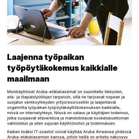
Laajenna työpaikan
työpöytäkokemus kaikkialle
maailmaan
Monikäyttöiset Aruba-etätukiasemat on suunniteltu liikkuvien,
etä- ja tilapäistyötilojen tarpeisiin, sillä ne tarjoavat nopean ja
suojatun verkkoyhteyden yritysresursseihin ja laajentavat
ongelmitta työpaikan työpöytäkäyttökokemuksen kaikkialle,
missä on internetyhteys. Niissä on salaus ja käyttäjien todennus,
jotka suojaavat etäverkkoa ja mahdollistavat kosketuksettoman
valmistelun ja siten sujuvan käyttöönoton ja todennuksen.
Kaiken lisäksi IT-osastot voivat käyttää Aruba Airwavea yhdessä
Aruba-etätukiasemien kanssa, jolloin heillä on eritelty näkyvyys