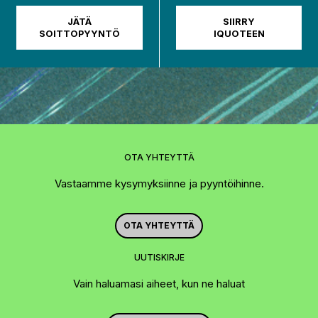
JÄTÄ
SIIRRY
SOITTOPYYNTÖ
IQUOTEEN
OTA YHTEYTTÄ
Vastaamme kysymyksiinne ja pyyntöihinne.
OTA YHTEYTTÄ
UUTISKIRJE
Vain haluamasi aiheet, kun ne haluat