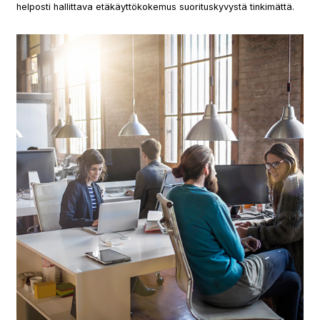
helposti hallittava etäkäyttökokemus suorituskyvystä tinkimättä.