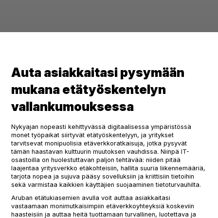
Auta asiakkaitasi pysymään
mukana etätyöskentelyn
vallankumouksessa
Nykyajan nopeasti kehittyvässä digitaalisessa ympäristössä
monet työpaikat siirtyvät etätyöskentelyyn, ja yritykset
tarvitsevat monipuolisia etäverkkoratkaisuja, jotka pysyvät
tämän haastavan kulttuurin muutoksen vauhdissa. Niinpä IT-
osastoilla on huolestuttavan paljon tehtävää: niiden pitää
laajentaa yritysverkko etäkohteisiin, hallita suuria liikennemääriä,
tarjota nopea ja sujuva pääsy sovelluksiin ja kriittisiin tietoihin
sekä varmistaa kaikkien käyttäjien suojaaminen tietoturvauhilta.
Aruban etätukiasemien avulla voit auttaa asiakkaitasi
vastaamaan monimutkaisimpiin etäverkkoyhteyksiä koskeviin
haasteisiin ja auttaa heitä tuottamaan turvallinen, luotettava ja