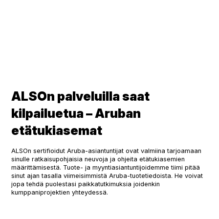
ALSOn palveluilla saat
kilpailuetua – Aruban
etätukiasemat
ALSOn sertifioidut Aruba-asiantuntijat ovat valmiina tarjoamaan
sinulle ratkaisupohjaisia neuvoja ja ohjeita etätukiasemien
määrittämisestä. Tuote- ja myyntiasiantuntijoidemme tiimi pitää
sinut ajan tasalla viimeisimmistä Aruba-tuotetiedoista. He voivat
jopa tehdä puolestasi paikkatutkimuksia joidenkin
kumppaniprojektien yhteydessä.