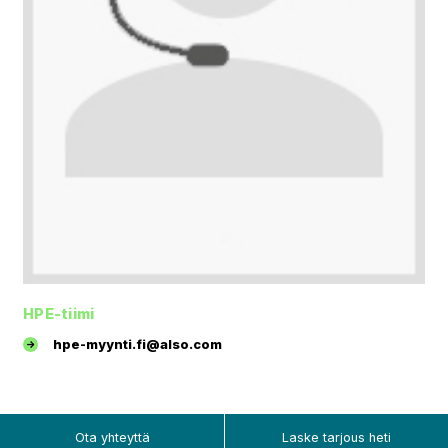
HPE-tiimi
hpe-myynti.fi@also.com
Ota yhteyttä
Laske tarjous heti