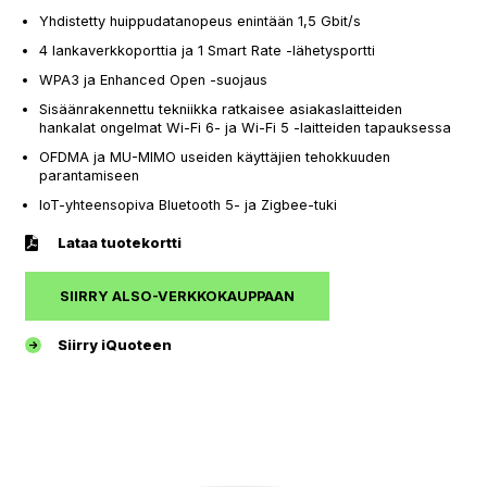
Yhdistetty huippudatanopeus enintään 1,5 Gbit/s
4 lankaverkkoporttia ja 1 Smart Rate -lähetysportti
WPA3 ja Enhanced Open -suojaus
Sisäänrakennettu tekniikka ratkaisee asiakaslaitteiden
hankalat ongelmat Wi-Fi 6- ja Wi-Fi 5 -laitteiden tapauksessa
OFDMA ja MU-MIMO useiden käyttäjien tehokkuuden
parantamiseen
IoT-yhteensopiva Bluetooth 5- ja Zigbee-tuki
Lataa tuotekortti
SIIRRY ALSO-VERKKOKAUPPAAN
Siirry iQuoteen