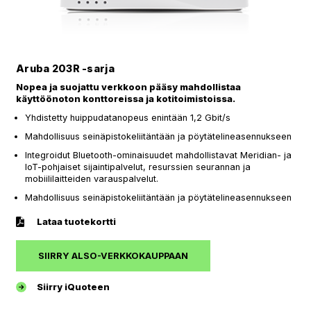
Aruba 203R -sarja
Nopea ja suojattu verkkoon pääsy mahdollistaa
käyttöönoton konttoreissa ja kotitoimistoissa.
Yhdistetty huippudatanopeus enintään 1,2 Gbit/s
Mahdollisuus seinäpistokeliitäntään ja pöytätelineasennukseen
Integroidut Bluetooth-ominaisuudet mahdollistavat Meridian- ja
IoT-pohjaiset sijaintipalvelut, resurssien seurannan ja
mobiililaitteiden varauspalvelut.
Mahdollisuus seinäpistokeliitäntään ja pöytätelineasennukseen
Lataa tuotekortti
SIIRRY ALSO-VERKKOKAUPPAAN
Siirry iQuoteen