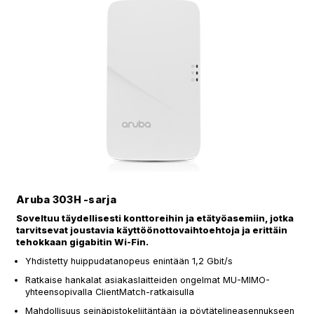
Aruba 303H -sarja
Soveltuu täydellisesti konttoreihin ja etätyöasemiin, jotka
tarvitsevat joustavia käyttöönottovaihtoehtoja ja erittäin
tehokkaan gigabitin Wi-Fin.
Yhdistetty huippudatanopeus enintään 1,2 Gbit/s
Ratkaise hankalat asiakaslaitteiden ongelmat MU-MIMO-
yhteensopivalla ClientMatch-ratkaisulla
Mahdollisuus seinäpistokeliitäntään ja pöytätelineasennukseen