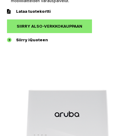
mobiililaitteiden varauspalvelut.
Lataa tuotekortti
SIIRRY ALSO-VERKKOKAUPPAAN
Siirry iQuoteen