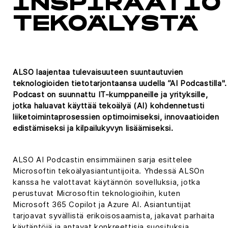
INSPIRAATIO
TEKOÄLYSTÄ
ALSO laajentaa tulevaisuuteen suuntautuvien
teknologioiden tietotarjontaansa uudella ”AI Podcastilla".
Podcast on suunnattu IT-kumppaneille ja yrityksille,
jotka haluavat käyttää tekoälyä (AI) kohdennetusti
liiketoimintaprosessien optimoimiseksi, innovaatioiden
edistämiseksi ja kilpailukyvyn lisäämiseksi.
ALSO AI Podcastin ensimmäinen sarja esittelee
Microsoftin tekoälyasiantuntijoita. Yhdessä ALSOn
kanssa he valottavat käytännön sovelluksia, jotka
perustuvat Microsoftin teknologioihin, kuten
Microsoft 365 Copilot ja Azure AI. Asiantuntijat
tarjoavat syvällistä erikoisosaamista, jakavat parhaita
käytäntöjä ja antavat konkreettisia suosituksia