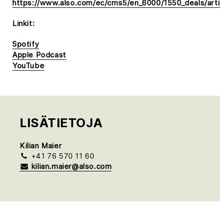
https://www.also.com/ec/cms5/en_6000/1550_deals/artic
Linkit:
Spotify
Apple Podcast
YouTube
LISÄTIETOJA
Kilian Maier
+41 76 570 11 60
kilian.maier@also.com