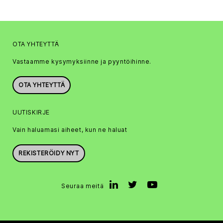
OTA YHTEYTTÄ
Vastaamme kysymyksiinne ja pyyntöihinne.
OTA YHTEYTTÄ
UUTISKIRJE
Vain haluamasi aiheet, kun ne haluat
REKISTERÖIDY NYT
Seuraa meitä