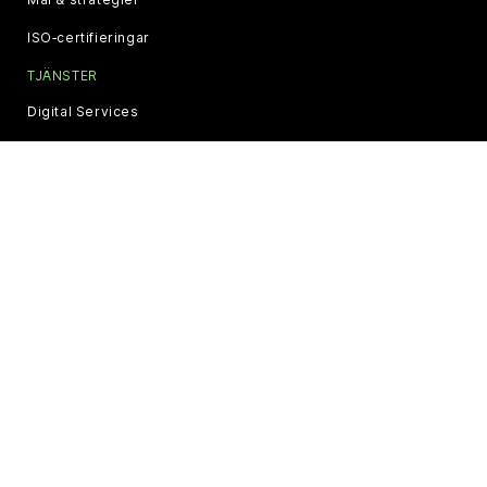
ISO‑certifieringar
TJÄNSTER
Digital Services
Financial Services
IT Services
Logistics Services
Solutions Services
Supply Services
INFORMATION
Bonus Club
Events & Online Trainings
Bli Återförsäljare