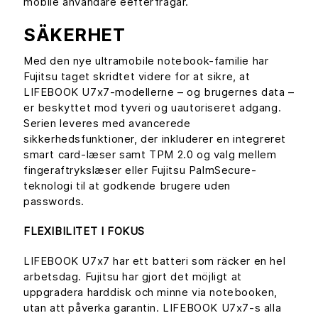
mobile användare eefterfrågar.
SÄKERHET
Med den nye ultramobile notebook-familie har
Fujitsu taget skridtet videre for at sikre, at
LIFEBOOK U7x7-modellerne – og brugernes data –
er beskyttet mod tyveri og uautoriseret adgang.
Serien leveres med avancerede
sikkerhedsfunktioner, der inkluderer en integreret
smart card-læser samt TPM 2.0 og valg mellem
fingeraftrykslæser eller Fujitsu PalmSecure-
teknologi til at godkende brugere uden
passwords.
FLEXIBILITET I FOKUS
LIFEBOOK U7x7 har ett batteri som räcker en hel
arbetsdag. Fujitsu har gjort det möjligt at
uppgradera harddisk och minne via notebooken,
utan att påverka garantin. LIFEBOOK U7x7-s alla