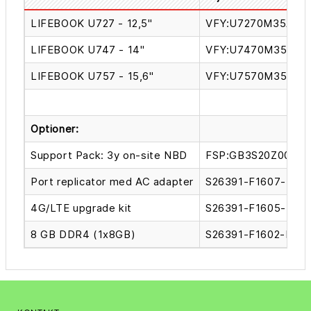
LIFEBOOK U727 - 12,5"
VFY:U7270M35ABN
LIFEBOOK U747 - 14"
VFY:U7470M35ABN
LIFEBOOK U757 - 15,6"
VFY:U7570M35ABN
Optioner:
Support Pack: 3y on-site NBD
FSP:GB3S20Z00ND
Port replicator med AC adapter
S26391-F1607-L119
4G/LTE upgrade kit
S26391-F1605-L53
8 GB DDR4 (1x8GB)
S26391-F1602-L80