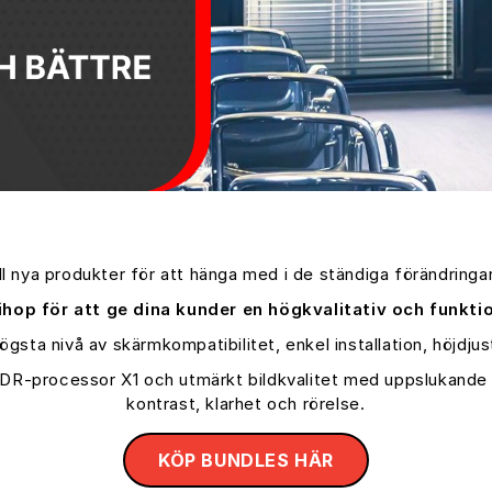
till nya produkter för att hänga med i de ständiga förändring
ihop för att ge dina kunder en högkvalitativ och funkti
gsta nivå av skärmkompatibilitet, enkel installation, höjdjus
HDR-processor X1 och utmärkt bildkvalitet med uppslukande 
kontrast, klarhet och rörelse.
KÖP BUNDLES HÄR