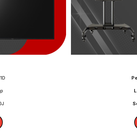
1D
Pe
Up
L
0J
S