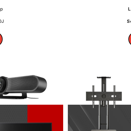
Up
L
0J
S