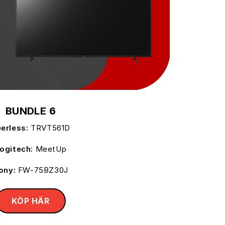
BUNDLE 6
erless:
TRVT561D
ogitech:
MeetUp
ony:
FW-75BZ30J
KÖP HÄR