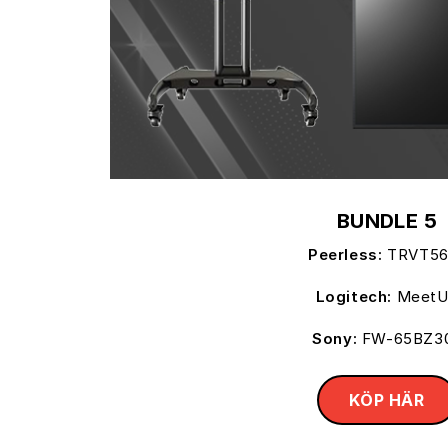
BUNDLE 5
Peerless:
TRVT56
Logitech:
Meet
Sony:
FW-65BZ3
KÖP HÄR