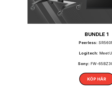
BUNDLE 1
Peerless:
SR560
Logitech:
Meet
Sony:
FW-65BZ3
KÖP HÄR