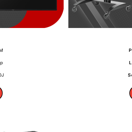
M
P
Up
L
0J
S