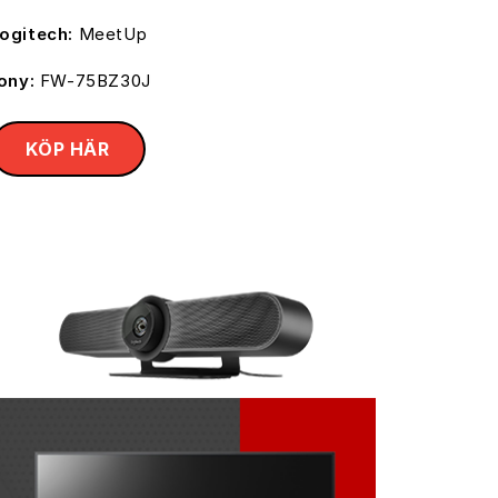
ogitech:
MeetUp
ony:
FW-75BZ30J
KÖP HÄR