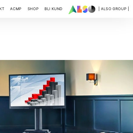
KT
ACMP
SHOP
BLI KUND
| ALSO GROUP |