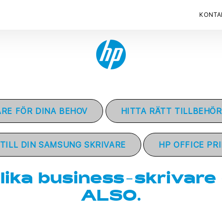
KONTA
ARE FÖR DINA BEHOV
HITTA RÄTT TILLBEHÖR
TILL DIN SAMSUNG SKRIVARE
HP OFFICE PR
lika business-skrivare
ALSO.