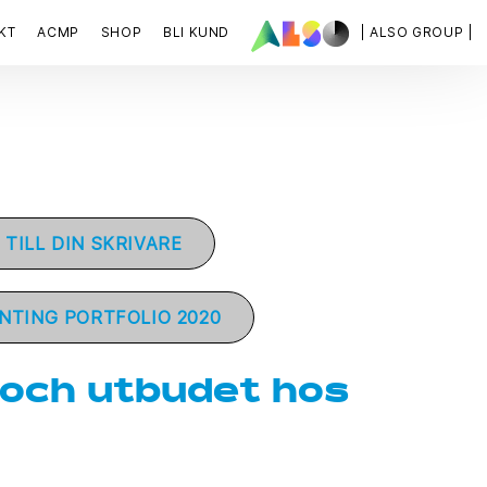
KT
ACMP
SHOP
BLI KUND
| ALSO GROUP |
 TILL DIN SKRIVARE
INTING PORTFOLIO 2020
 och utbudet hos