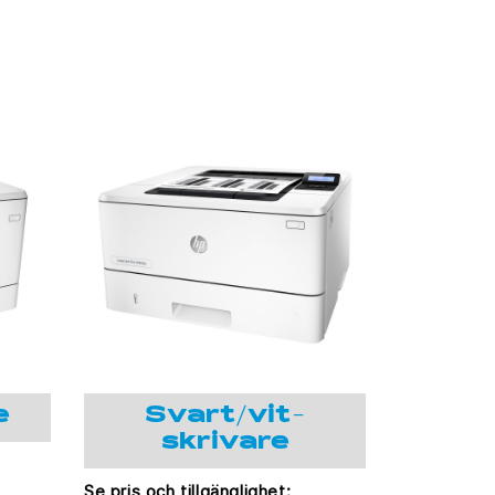
e
Svart/vit-
skrivare
Se pris och tillgänglighet: