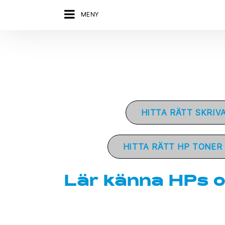
MENY
HITTA RÄTT SKRIV
HITTA RÄTT HP TONER 
Lär känna HPs o