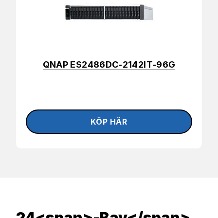
QNAP ES2486DC-2142IT-96G
24<span>-Bay</span>