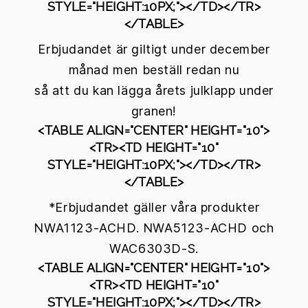
STYLE="HEIGHT:10PX;"></TD></TR>
</TABLE>
Erbjudandet är giltigt under december
månad men beställ redan nu
så att du kan lägga årets julklapp under
granen!
<TABLE ALIGN="CENTER" HEIGHT="10">
<TR><TD HEIGHT="10"
STYLE="HEIGHT:10PX;"></TD></TR>
</TABLE>
*Erbjudandet gäller våra produkter
NWA1123-ACHD. NWA5123-ACHD och
WAC6303D-S.
<TABLE ALIGN="CENTER" HEIGHT="10">
<TR><TD HEIGHT="10"
STYLE="HEIGHT:10PX;"></TD></TR>