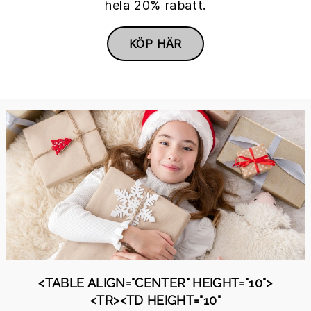
hela 20% rabatt.
KÖP HÄR
<TABLE ALIGN="CENTER" HEIGHT="10">
<TR><TD HEIGHT="10"