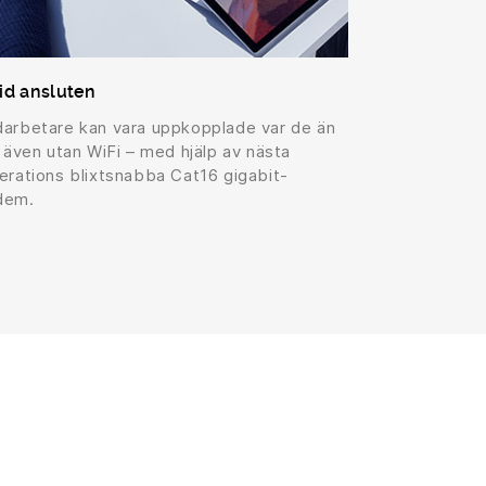
tid ansluten
arbetare kan vara uppkopplade var de än
– även utan WiFi – med hjälp av nästa
erations blixtsnabba Cat16 gigabit-
dem.