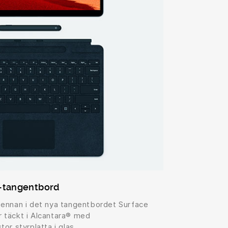
e-tangentbord
ennan i det nya tangentbordet Surface
 täckt i Alcantara® med
or styrplatta i glas.