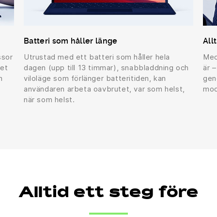
Batteri som håller länge
All
ssor
Utrustad med ett batteri som håller hela
Med
ket
dagen (upp till 13 timmar), snabbladdning och
är 
h
viloläge som förlänger batteritiden, kan
gen
användaren arbeta oavbrutet, var som helst,
mo
när som helst.
Alltid ett steg före