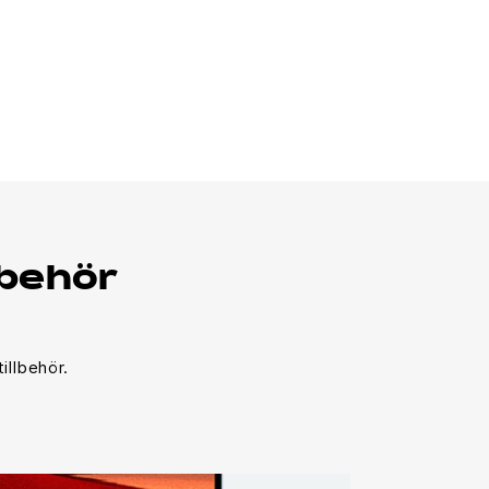
lbehör
illbehör.