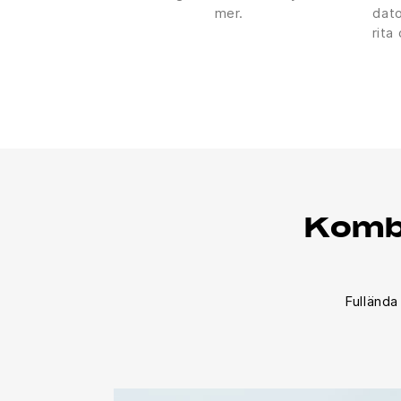
mer.
dato
rita
Kombi
Fullända