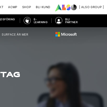
KT
ACMP
SHOP
BLI KUND
| ALSO GROUP |
ADSFÖRING
E-
BLI
LEARNING
PARTNER
SURFACE ÄR MER
ETAG