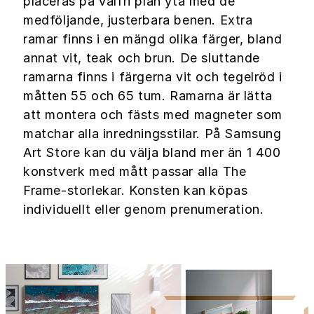
placeras på valfri plan yta med de
medföljande, justerbara benen. Extra
ramar finns i en mängd olika färger, bland
annat vit, teak och brun. De sluttande
ramarna finns i färgerna vit och tegelröd i
måtten 55 och 65 tum. Ramarna är lätta
att montera och fästs med magneter som
matchar alla inredningsstilar. På Samsung
Art Store kan du välja bland mer än 1 400
konstverk med mått passar alla The
Frame-storlekar. Konsten kan köpas
individuellt eller genom prenumeration.