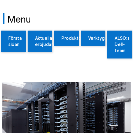
Menu
Första
Aktuella
Produktöversikt
Verktyg
ALSO:s
sidan
erbjudanden
Dell-
team