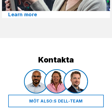
Learn more​
Kontakta
MÖT ALSO:S DELL-TEAM