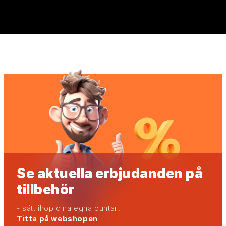
Se aktuella erbjudanden på
tillbehör
- sätt ihop dina egna buntar!
Titta på webshopen