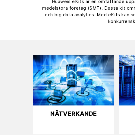
Huaweis eKits är en omfattande upps
medelstora företag (SMF). Dessa kit omfa
och big data analytics. Med eKits kan sm
konkurrenskr
NÄTVERKANDE