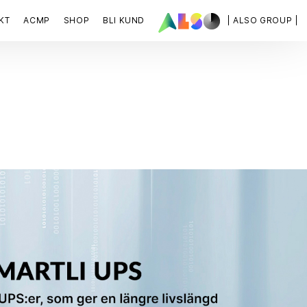
KT
ACMP
SHOP
BLI KUND
| ALSO GROUP |