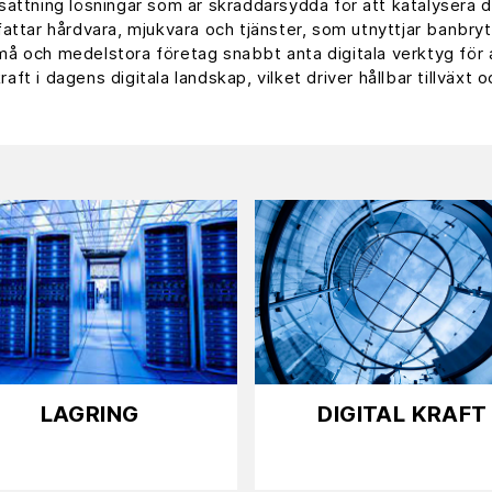
ättning lösningar som är skräddarsydda för att katalysera d
ttar hårdvara, mjukvara och tjänster, som utnyttjar banbry
å och medelstora företag snabbt anta digitala verktyg för a
aft i dagens digitala landskap, vilket driver hållbar tillväxt
LAGRING
DIGITAL KRAFT