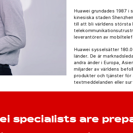
Huawei grundades 1987 i s
kinesiska staden Shenzhen.
till att bli världens största
telekommunikationsutrustn
leverantören av mobiltelef
Huawei sysselsätter 180.00
länder. De är marknadsled
andra änder i Europa, Asie
miljarder av världens bef
produkter och tjänster för 
textmeddelanden eller surf
 specialists are prepa