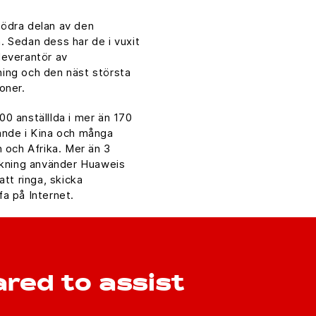
ödra delan av den
 Sedan dess har de i vuxit
 leverantör av
ing och den näst största
oner.
0 anställlda i mer än 170
ande i Kina och många
n och Afrika. Mer än 3
olkning använder Huaweis
att ringa, skicka
a på Internet.
red to assist