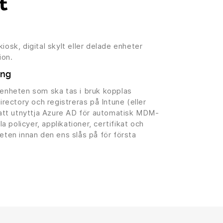
t
iosk, digital skylt eller delade enheter
ion.
ing
 enheten som ska tas i bruk kopplas
ectory och registreras på Intune (eller
tt utnyttja Azure AD för automatisk MDM-
la policyer, applikationer, certifikat och
heten innan den ens slås på för första