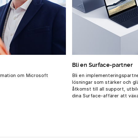
Bli en Surface-partner
ormation om Microsoft
Bli en implementeringspartn
lösningar som stärker och gl
åtkomst till all support, utb
dina Surface-affärer att väx