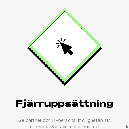
Fjärruppsättning
Ge partner och IT-personal möjligheten att
förbereda Surface-enheterna och
k