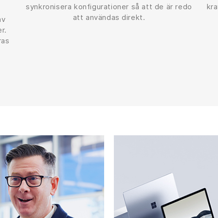
synkronisera konfigurationer så att de är redo
kr
att användas direkt.
av
r.
ras