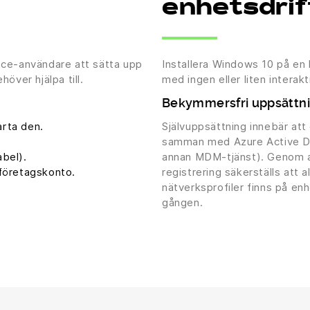
enhetsdrif
ace-användare att sätta upp
Installera Windows 10 på en k
över hjälpa till.
med ingen eller liten interakt
Bekymmersfri uppsättn
arta den.
Självuppsättning innebär att
samman med Azure Active Dir
abel).
annan MDM-tjänst). Genom a
 företagskonto.
registrering säkerställs att al
nätverksprofiler finns på en
gången.