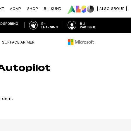
KT
ACMP
SHOP
BLI KUND
| ALSO GROUP |
ADSFÖRING
E-
BLI
LEARNING
PARTNER
SURFACE ÄR MER
Autopilot
id dem.