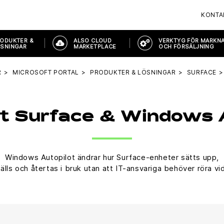
KONTA
ODUKTER &
ALSO CLOUD
VERKTYG FÖR MARKN
SNINGAR
MARKETPLACE
OCH FÖRSÄLJNING
R
MICROSOFT PORTAL
PRODUKTER & LÖSNINGAR
SURFACE
t Surface & Windows 
Windows Autopilot ändrar hur Surface-enheter sätts upp,
älls och återtas i bruk utan att IT-ansvariga behöver röra v