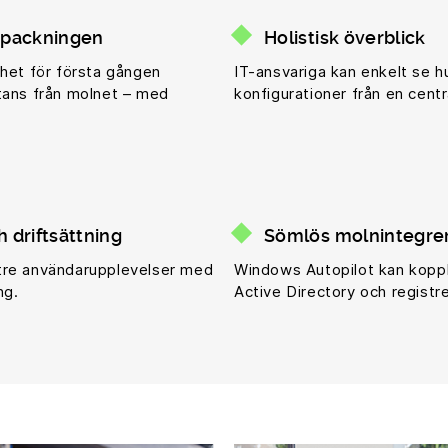
örpackningen
Holistisk överblick
nhet för första gången
IT-ansvariga kan enkelt se h
tans från molnet – med
konfigurationer från en centr
 driftsättning
Sömlös molnintegre
tre användarupplevelser med
Windows Autopilot kan kop
ng.
Active Directory och registr