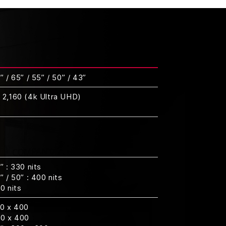
” / 65” / 55” / 50” / 43”
 2,160 (4k Ultra UHD)
” : 330 nits
” / 50” : 400 nits
0 nits
00 x 400
00 x 400