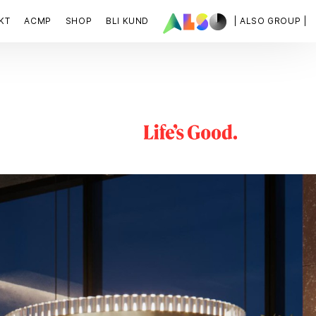
KT
ACMP
SHOP
BLI KUND
| ALSO GROUP |