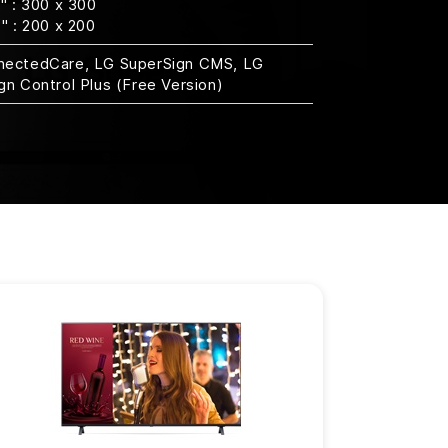
5" : 300 x 300
" : 200 x 200
nectedCare, LG SuperSign CMS, LG
gn Control Plus (Free Version)