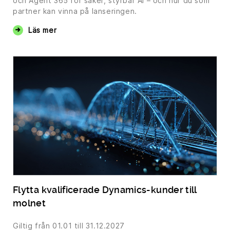
och Agent 365 för säker, styrbar AI – och hur du som
partner kan vinna på lanseringen.
Läs mer
Flytta kvalificerade Dynamics-kunder till
molnet
Giltig från
01.01
till 31.12.2027