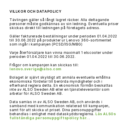
VILLKOR OCH DATAPOLICY
Tävlingen gäller så långt lagret räcker. Alla deltagande
personer måste godkännas av sin ledning. Eventuella priser
skickas direkt till ledningen på företagets adress.
Gäller fakturerade beställningar under perioden 01.04.2022
till 30.06.2022 på produkter ur Lenovo 360-sortimentet
som ingår i kampanjen (PCSD/ISG/MBG)
Varje återförsäljare kan vinna maximalt 1 elscooter under
perioden 01.04.2022 till 30.06.2022.
Frågor om kampanjen kan skickas till:
lenovo.sverige@also.com
Bolaget är självt skyldigt att anmäla eventuella erhållna
ekonomiska fördelar till berörda myndigheter och i
efterhand reglera detta. En ekonomisk förmån beskattas
inte av ALSO Sweden AB eller en tjänsteleverantör som
arbetar för ALSO Sweden AB.
Data samlas in av ALSO Sweden AB, och används i
samband med kommunikation relaterad till kampanjen,
samt för att skicka ut priset. Dina personuppgifter
behandlas i enlighet med dataskyddsreglerna.
Läs ALSOs
fullständiga personuppgiftspolicy här.
.